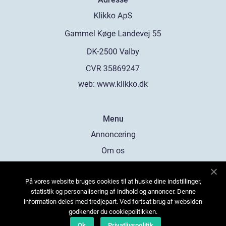
web:
www.klikko.dk
Menu
Annoncering
Om os
Cookies
På vores website bruges cookies til at huske dine indstillinger,
Kontakt os
statistik og personalisering af indhold og annoncer. Denne
Sitemap
information deles med tredjepart. Ved fortsat brug af websiden
godkender du cookiepolitikken.
Ok
Privatlivspolitik