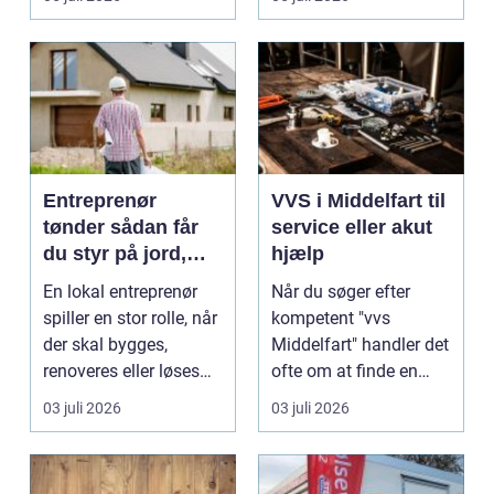
Entreprenør
VVS i Middelfart til
tønder sådan får
service eller akut
du styr på jord,
hjælp
dræn og kloak
En lokal entreprenør
Når du søger efter
spiller en stor rolle, når
kompetent "vvs
der skal bygges,
Middelfart" handler det
renoveres eller løses
ofte om at finde en
problemer und...
lokal, fa...
03 juli 2026
03 juli 2026