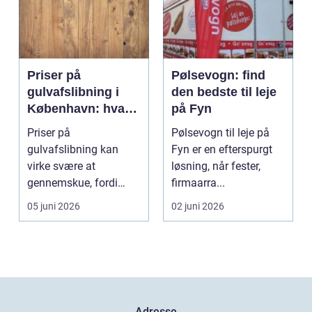
Priser på
Pølsevogn: find
gulvafslibning i
den bedste til leje
København: hvad
på Fyn
koster det
Priser på
Pølsevogn til leje på
egentlig?
gulvafslibning kan
Fyn er en efterspurgt
virke svære at
løsning, når fester,
gennemskue, fordi
firmaarra...
mange faktorer spiller
05 juni 2026
02 juni 2026
ind...
Adresse