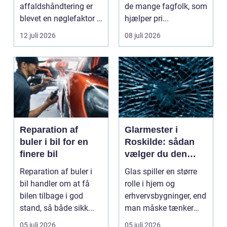
affaldshåndtering er
de mange fagfolk, som
blevet en nøglefaktor i
hjælper pri...
den grønne omstilling.
12 juli 2026
08 juli 2026
Vi st...
Reparation af
Glarmester i
buler i bil for en
Roskilde: sådan
finere bil
vælger du den
rette fagmand til
Reparation af buler i
Glas spiller en større
dine glasopgaver
bil handler om at få
rolle i hjem og
bilen tilbage i god
erhvervsbygninger, end
stand, så både sikk...
man måske tænker
ov...
05 juli 2026
05 juli 2026