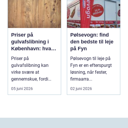
Priser på
Pølsevogn: find
gulvafslibning i
den bedste til leje
København: hvad
på Fyn
koster det
Priser på
Pølsevogn til leje på
egentlig?
gulvafslibning kan
Fyn er en efterspurgt
virke svære at
løsning, når fester,
gennemskue, fordi
firmaarra...
mange faktorer spiller
05 juni 2026
02 juni 2026
ind...