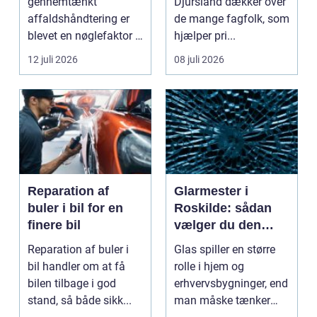
gennemtænkt
Djursland dækker over
affaldshåndtering er
de mange fagfolk, som
blevet en nøglefaktor i
hjælper pri...
den grønne omstilling.
12 juli 2026
08 juli 2026
Vi st...
Reparation af
Glarmester i
buler i bil for en
Roskilde: sådan
finere bil
vælger du den
rette fagmand til
Reparation af buler i
Glas spiller en større
dine glasopgaver
bil handler om at få
rolle i hjem og
bilen tilbage i god
erhvervsbygninger, end
stand, så både sikk...
man måske tænker