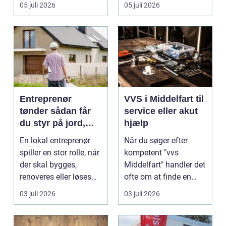
ov...
05 juli 2026
05 juli 2026
Entreprenør
VVS i Middelfart til
tønder sådan får
service eller akut
du styr på jord,
hjælp
dræn og kloak
En lokal entreprenør
Når du søger efter
spiller en stor rolle, når
kompetent "vvs
der skal bygges,
Middelfart" handler det
renoveres eller løses
ofte om at finde en
problemer und...
lokal, fa...
03 juli 2026
03 juli 2026