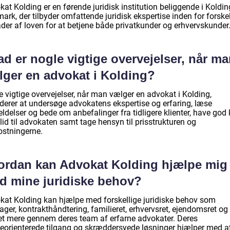
at Kolding er en førende juridisk institution beliggende i Koldin
rk, der tilbyder omfattende juridisk ekspertise inden for forskel
der af loven for at betjene både privatkunder og erhvervskunder
d er nogle vigtige overvejelser, når m
lger en advokat i Kolding?
 vigtige overvejelser, når man vælger en advokat i Kolding,
uderer at undersøge advokatens ekspertise og erfaring, læse
ldelser og bede om anbefalinger fra tidligere klienter, have god
llid til advokaten samt tage hensyn til prisstrukturen og
stningerne.
ordan kan Advokat Kolding hjælpe mig
d mine juridiske behov?
kat Kolding kan hjælpe med forskellige juridiske behov som
ager, kontrakthåndtering, familieret, erhvervsret, ejendomsret og
t mere gennem deres team af erfarne advokater. Deres
eorienterede tilgang og skræddersyede løsninger hjælper med a