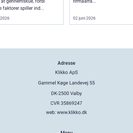
 at gennemskue, fordi
firmaarra...
faktorer spiller ind...
i 2026
02 juni 2026
Adresse
web:
www.klikko.dk
Menu