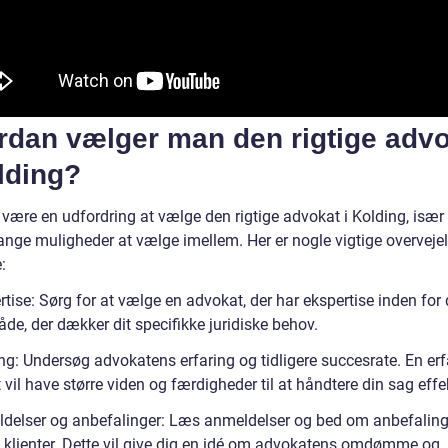
rdan vælger man den rigtige adv
lding?
være en udfordring at vælge den rigtige advokat i Kolding, især 
ange muligheder at vælge imellem. Her er nogle vigtige overvejel
:
tise: Sørg for at vælge en advokat, der har ekspertise inden for 
de, der dækker dit specifikke juridiske behov.
ing: Undersøg advokatens erfaring og tidligere succesrate. En er
vil have større viden og færdigheder til at håndtere din sag effek
delser og anbefalinger: Læs anmeldelser og bed om anbefaling
re klienter. Dette vil give dig en idé om advokatens omdømme og