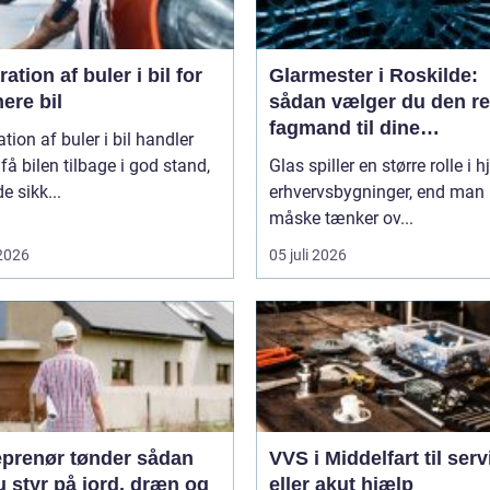
ation af buler i bil for
Glarmester i Roskilde:
nere bil
sådan vælger du den re
fagmand til dine
tion af buler i bil handler
glasopgaver
få bilen tilbage i god stand,
Glas spiller en større rolle i 
e sikk...
erhvervsbygninger, end man
måske tænker ov...
 2026
05 juli 2026
renør tønder sådan
VVS i Middelfart til serv
u styr på jord, dræn og
eller akut hjælp