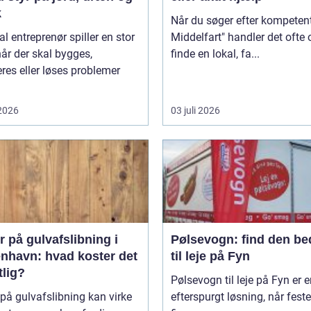
k
Når du søger efter kompetent
al entreprenør spiller en stor
Middelfart" handler det ofte
 når der skal bygges,
finde en lokal, fa...
res eller løses problemer
 2026
03 juli 2026
r på gulvafslibning i
Pølsevogn: find den be
nhavn: hvad koster det
til leje på Fyn
tlig?
Pølsevogn til leje på Fyn er 
 på gulvafslibning kan virke
efterspurgt løsning, når feste