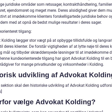
ige juridiske områder som retssager, kontrakthåndtering, familier
sret, ejendomsret og meget mere. Deres alsidighed giver dem m
ktivt at imødekomme klienters forskelligartede juridiske behov o
 dem med at opnå de bedst mulige resultater i deres sager.
orienteret tilgang:
 Kolding lægger stor vægt på at opbygge tillidsfulde og langvar
til deres klienter. De forstår vigtigheden af at lytte nøje til deres k
g mål og tilbyder skræddersyede løsninger til at imødekomme d
Denne kundeorienterede tilgang har gjort Advokat Kolding til en 
k rådgiver for mange privatkunder og virksomheder i Kolding.
orisk udvikling af Advokat Koldin
e sektion skal den historiske udvikling af Advokat Kolding udfor
]
rfor vælge Advokat Kolding?