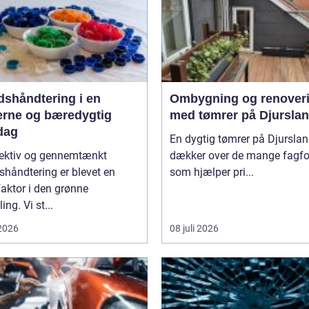
dshåndtering i en
Ombygning og renover
rne og bæredygtig
med tømrer på Djursla
dag
En dygtig tømrer på Djursla
fektiv og gennemtænkt
dækker over de mange fagfo
shåndtering er blevet en
som hjælper pri...
aktor i den grønne
ing. Vi st...
 2026
08 juli 2026