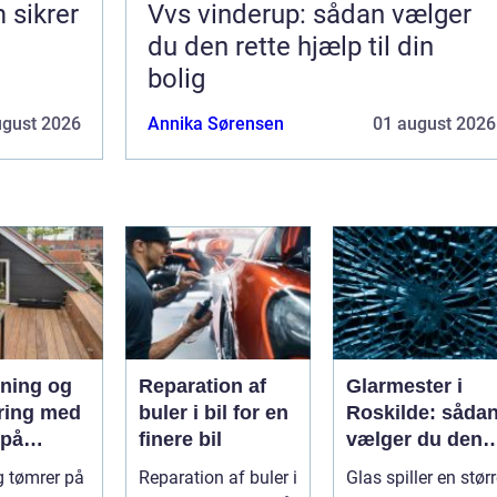
 sikrer
Vvs vinderup: sådan vælger
du den rette hjælp til din
bolig
ugust 2026
Annika Sørensen
01 august 2026
ning og
Reparation af
Glarmester i
ring med
buler i bil for en
Roskilde: såda
 på
finere bil
vælger du den
and
rette fagmand ti
g tømrer på
Reparation af buler i
Glas spiller en stør
dine