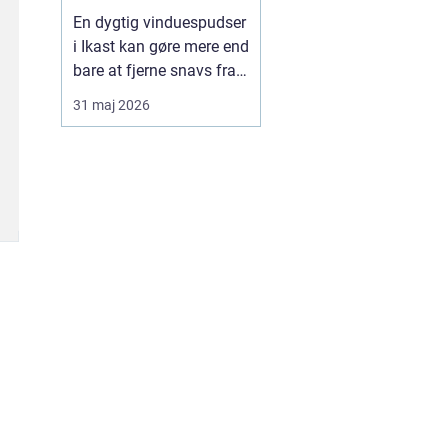
En dygtig vinduespudser
i Ikast kan gøre mere end
bare at fjerne snavs fra
ruderne. Rene vinduer
31 maj 2026
giver mere lys, bedre
udsigt og et pænere
førstehåndsindtryk af
både hus og
virksomhed. Mange
oplever også, at
indeklimaet føles lettere,
når lysindfalde...