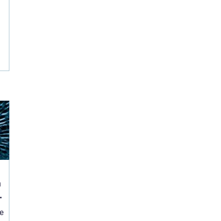
n
l
re