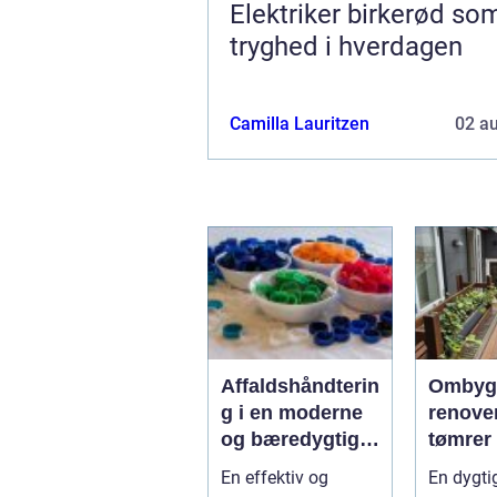
Elektriker birkerød som
tryghed i hverdagen
Camilla Lauritzen
02 a
Affaldshåndterin
Ombyg
g i en moderne
renove
og bæredygtig
tømrer
hverdag
Djursl
En effektiv og
En dygti