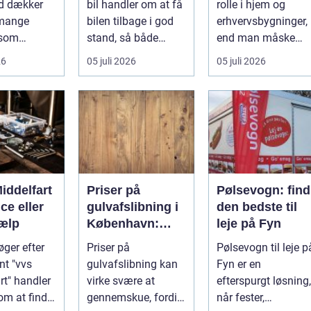
d dækker
bil handler om at få
rolle i hjem og
glasopgaver
 mange
bilen tilbage i god
erhvervsbygninger,
 som
stand, så både
end man måske
ri...
sikk...
tænker ov...
26
05 juli 2026
05 juli 2026
iddelfart
Priser på
Pølsevogn: find
ice eller
gulvafslibning i
den bedste til
jælp
København:
leje på Fyn
hvad koster det
øger efter
Priser på
Pølsevogn til leje p
egentlig?
t "vvs
gulvafslibning kan
Fyn er en
rt" handler
virke svære at
efterspurgt løsning,
 om at finde
gennemskue, fordi
når fester,