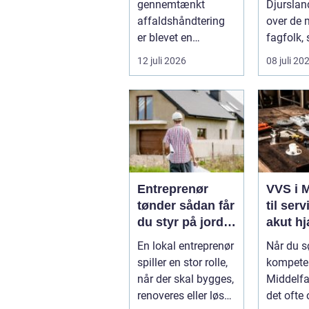
gennemtænkt
Djurslan
affaldshåndtering
over de
er blevet en
fagfolk,
nøglefaktor i den
hjælper p
12 juli 2026
08 juli 20
grønne omstilling.
Vi st...
Entreprenør
VVS i M
tønder sådan får
til serv
du styr på jord,
akut h
dræn og kloak
En lokal entreprenør
Når du s
spiller en stor rolle,
kompeten
når der skal bygges,
Middelfa
renoveres eller løses
det ofte