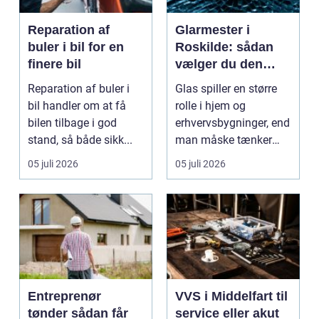
Reparation af
Glarmester i
buler i bil for en
Roskilde: sådan
finere bil
vælger du den
rette fagmand til
Reparation af buler i
Glas spiller en større
dine glasopgaver
bil handler om at få
rolle i hjem og
bilen tilbage i god
erhvervsbygninger, end
stand, så både sikk...
man måske tænker
ov...
05 juli 2026
05 juli 2026
Entreprenør
VVS i Middelfart til
tønder sådan får
service eller akut