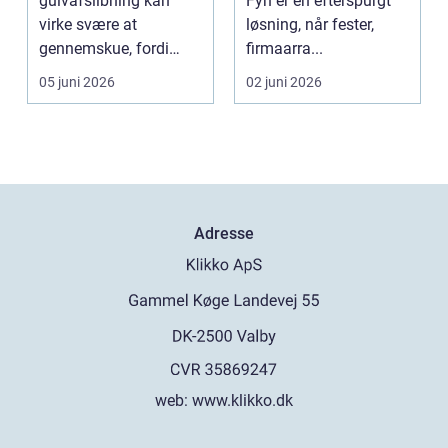
gulvafslibning kan
Fyn er en efterspurgt
virke svære at
løsning, når fester,
gennemskue, fordi
firmaarra...
mange faktorer spiller
05 juni 2026
02 juni 2026
ind...
Adresse
web:
www.klikko.dk