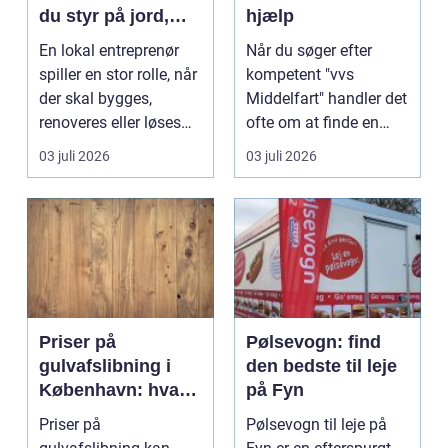
du styr på jord,
hjælp
dræn og kloak
En lokal entreprenør
Når du søger efter
spiller en stor rolle, når
kompetent "vvs
der skal bygges,
Middelfart" handler det
renoveres eller løses
ofte om at finde en
problemer und...
lokal, fa...
03 juli 2026
03 juli 2026
Priser på
Pølsevogn: find
gulvafslibning i
den bedste til leje
København: hvad
på Fyn
koster det
Priser på
Pølsevogn til leje på
egentlig?