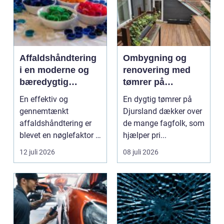
Affaldshåndtering
Ombygning og
i en moderne og
renovering med
bæredygtig
tømrer på
hverdag
Djursland
En effektiv og
En dygtig tømrer på
gennemtænkt
Djursland dækker over
affaldshåndtering er
de mange fagfolk, som
blevet en nøglefaktor i
hjælper pri...
den grønne omstilling.
12 juli 2026
08 juli 2026
Vi st...