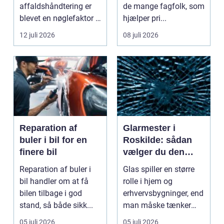
affaldshåndtering er
de mange fagfolk, som
blevet en nøglefaktor i
hjælper pri...
den grønne omstilling.
12 juli 2026
08 juli 2026
Vi st...
Reparation af
Glarmester i
buler i bil for en
Roskilde: sådan
finere bil
vælger du den
rette fagmand til
Reparation af buler i
Glas spiller en større
dine glasopgaver
bil handler om at få
rolle i hjem og
bilen tilbage i god
erhvervsbygninger, end
stand, så både sikk...
man måske tænker
ov...
05 juli 2026
05 juli 2026