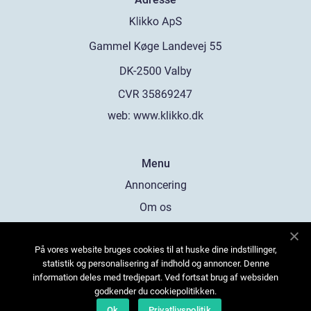
web:
www.klikko.dk
Menu
Annoncering
Om os
Cookies
På vores website bruges cookies til at huske dine indstillinger,
Kontakt os
statistik og personalisering af indhold og annoncer. Denne
Sitemap
information deles med tredjepart. Ved fortsat brug af websiden
godkender du cookiepolitikken.
Ok
Privatlivspolitik