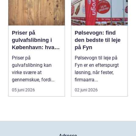
Priser på
Pølsevogn: find
gulvafslibning i
den bedste til leje
København: hvad
på Fyn
koster det
Priser på
Pølsevogn til leje på
egentlig?
gulvafslibning kan
Fyn er en efterspurgt
virke svære at
løsning, når fester,
gennemskue, fordi
firmaarra...
mange faktorer spiller
05 juni 2026
02 juni 2026
ind...
Adresse