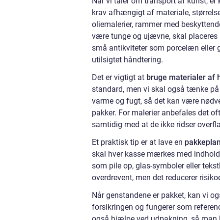
Når vi taler om transport af kunst, er
krav afhængigt af materiale, størrel
oliemalerier, rammer med beskyttende 
være tunge og ujævne, skal placeres 
små antikviteter som porcelæn eller g
utilsigtet håndtering.
Det er vigtigt at
bruge materialer af h
standard, men vi skal også tænke på v
varme og fugt, så det kan være nødv
pakker. For malerier anbefales det of
samtidig med at de ikke ridser overfl
Et praktisk tip er at lave en
pakkeplan
skal hver kasse mærkes med indhold,
som pile op, glas-symboler eller tekstb
overdrevent, men det reducerer risikoen
Når genstandene er pakket, kan vi ogs
forsikringen og fungerer som referenc
også hjælpe ved udpakning, så man k