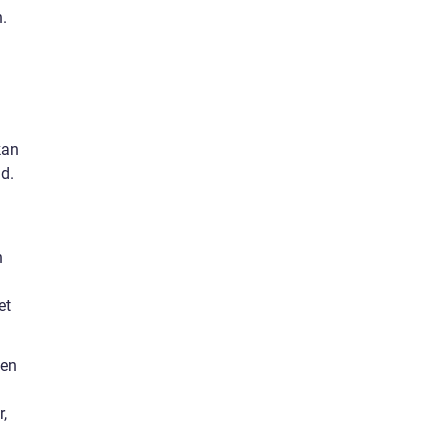
.
kan
nd.
n
et
 en
r,