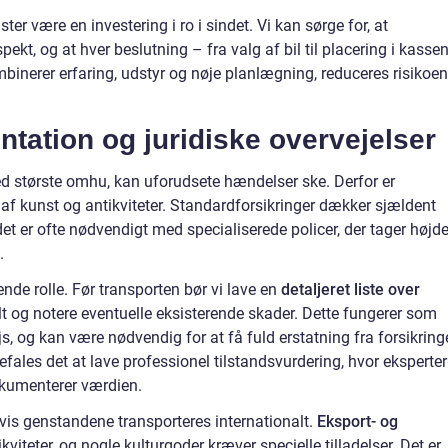
r være en investering i ro i sindet. Vi kan sørge for, at
kt, og at hver beslutning – fra valg af bil til placering i kasse
binerer erfaring, udstyr og nøje planlægning, reduceres risikoen
tation og juridiske overvejelser
d største omhu, kan uforudsete hændelser ske. Derfor er
 af kunst og antikviteter. Standardforsikringer dækker sjældent
t er ofte nødvendigt med specialiserede policer, der tager højd
.
de rolle. Før transporten bør vi lave en
detaljeret liste over
elt og notere eventuelle eksisterende skader. Dette fungerer som
s, og kan være nødvendig for at få fuld erstatning fra forsikring
ales det at lave professionel tilstandsvurdering, hvor eksperter
okumenterer værdien.
hvis genstandene transporteres internationalt.
Eksport- og
viteter, og nogle kulturgoder kræver specielle tilladelser. Det er