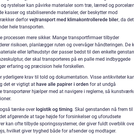
 og rystelser kan påvirke materialer som træ, lærred og porcelæn
nde kasser og stabiliserende materialer, der beskytter mod
trækker derfor
vejtransport med klimakontrollerede biler
, da det
nder hele transporten.
 processen mere sikker. Mange transportfirmaer tilbyder
rderer risikoen, planlægger ruten og overvåger håndteringen. De 
teriale eller løfteudstyr der passer bedst til den enkelte gensta
zeskulptur, der skal transporteres på en palle med indbyggede
ør erfaring og præcision hele forskellen.
 yderligere krav til told og dokumentation. Visse antikviteter ka
g det er vigtigt at
have alle papirer i orden
for at undgå
de transportører hjælper med at navigere i reglerne, så kunstværk
ioner.
i også tænke over
logistik og timing
. Skal genstanden nå frem til
 det afgørende at tage højde for forsinkelser og uforudsete
r kan ofte tilbyde sporingssystemer, der giver fuldt overblik ove
js, hvilket giver tryghed både for afsender og modtager.