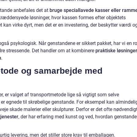
nstande anbefales det at
bruge speciallavede kasser eller ramm
skræddersyede løsninger, hvor kassen formes efter objektets
 kan virke dyrt, men det er en investering, der beskytter værdi o
gså psykologisk. Når genstandene er sikkert pakket, har vi en ro
ndre stressende. Det handler om at kombinere
praktiske løsninge
n
.
metode og samarbejde med
eter, er valget af transportmetode lige så vigtigt som selve
r er egnede til skrøbelige genstande. For eksempel kan almindeli
eje skade malerier eller skulpturer. Derfor er det ofte nødvendig
tjenester
, der har erfaring med kunst og ved, hvordan genstande
tig levering, men det stiller store krav til emballagen.