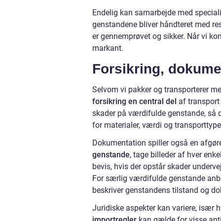
Endelig kan samarbejde med specialiste
genstandene bliver håndteret med respe
er gennemprøvet og sikker. Når vi kom
markant.
Forsikring, dokumen
Selvom vi pakker og transporterer me
forsikring en central del
af transport
skader på værdifulde genstande, så de
for materialer, værdi og transporttype
Dokumentation spiller også en afgøren
genstande
, tage billeder af hver enk
bevis, hvis der opstår skader undervej
For særlig værdifulde genstande anbef
beskriver genstandens tilstand og d
Juridiske aspekter kan variere, især 
importregler
kan gælde for visse antik