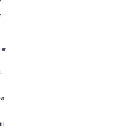
e
n
 er
d,
er
il