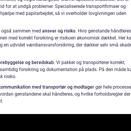
 tid for at undgå problemer. Specialiserede transportfirmaer og
hjælpe med papirarbejdet, så vi overholder lovgivningen uden
er også sammen med
ansvar og risiko
. Hvis genstande håndtere
b, men med korrekt forsikring er risikoen økonomisk dækket. Her k
og en udvidet værdiansvarsforsikring, der dækker selv små skade
orebyggelse og beredskab
. Vi pakker og transporterer korrekt,
 samtidig forsikring og dokumentation på plads. På den måde k
 risiko.
 kommunikation med transportør og modtager
gør hele process
 hvordan genstandene skal håndteres, og hvilke forholdsregler der
t.