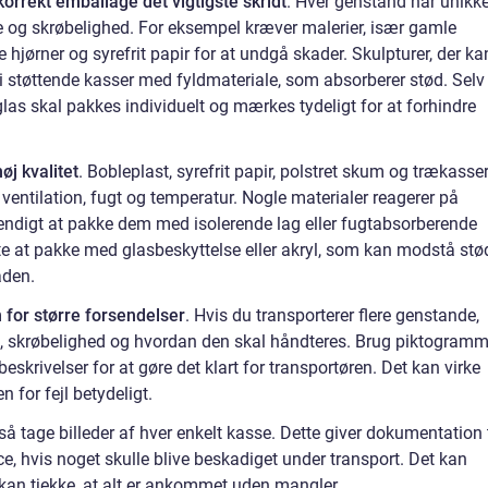
korrekt emballage det vigtigste skridt
. Hver genstand har unikk
se og skrøbelighed. For eksempel kræver malerier, især gamle
hjørner og syrefrit papir for at undgå skader. Skulpturer, der ka
i støttende kasser med fyldmateriale, som absorberer stød. Selv
las skal pakkes individuelt og mærkes tydeligt for at forhindre
øj kvalitet
. Bobleplast, syrefrit papir, polstret skum og trækasser
entilation, fugt og temperatur. Nogle materialer reagerer på
endigt at pakke dem med isolerende lag eller fugtabsorberende
te at pakke med glasbeskyttelse eller akryl, som kan modstå stø
aden.
 for større forsendelser
. Hvis du transporterer flere genstande,
 skrøbelighed og hvordan den skal håndteres. Brug piktogramm
eskrivelser for at gøre det klart for transportøren. Det kan virke
 for fejl betydeligt.
å tage billeder af hver enkelt kasse. Dette giver dokumentation t
e, hvis noget skulle blive beskadiget under transport. Det kan
an tjekke, at alt er ankommet uden mangler.