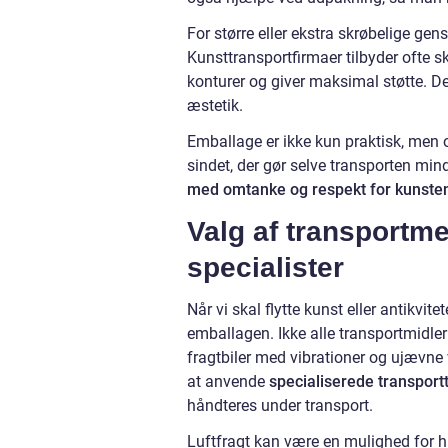
For større eller ekstra skrøbelige ge
Kunsttransportfirmaer tilbyder ofte 
konturer og giver maksimal støtte. Det
æstetik.
Emballage er ikke kun praktisk, men o
sindet, der gør selve transporten mi
med omtanke og respekt for kunste
Valg af transport
specialister
Når vi skal flytte kunst eller antikvit
emballagen. Ikke alle transportmidle
fragtbiler med vibrationer og ujævne v
at anvende
specialiserede transport
håndteres under transport.
Luftfragt kan være en mulighed for hur