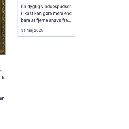
En dygtig vinduespudser
i Ikast kan gøre mere end
bare at fjerne snavs fra
ruderne. Rene vinduer
31 maj 2026
giver mere lys, bedre
udsigt og et pænere
førstehåndsindtryk af
både hus og
virksomhed. Mange
oplever også, at
r.
indeklimaet føles lettere,
til
når lysindfalde...
sen