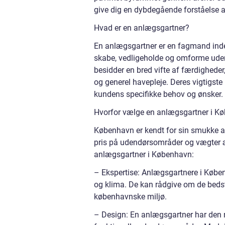
give dig en dybdegående forståelse 
Hvad er en anlægsgartner?
En anlægsgartner er en fagmand inden
skabe, vedligeholde og omforme uden
besidder en bred vifte af færdighede
og generel havepleje. Deres vigtigst
kundens specifikke behov og ønsker.
Hvorfor vælge en anlægsgartner i K
København er kendt for sin smukke ar
pris på udendørsområder og vægter æs
anlægsgartner i København:
– Ekspertise: Anlægsgartnere i Købe
og klima. De kan rådgive om de bedste
københavnske miljø.
– Design: En anlægsgartner har den n