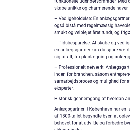
funktionelle udendørsområder. Med de
skabe unikke og charmerende haver, te
– Vedligeholdelse: En anlægsgartner
også bistå med regelmæssig havepleje
smukt og velplejet året rundt, og frig
– Tidsbesparelse: At skabe og vedli
en anlægsgartner kan du spare værdifu
sig af alt, fra planlægning og anlægg
– Professionelt netværk: Anlægsgartn
inden for branchen, såsom entreprenør
samarbejdsproces og mulighed for a
eksperter.
Historisk gennemgang af hvordan anl
Anlægsgartneri i København har en lan
af 1800-tallet begyndte byen at opleve 
behovet for at udvikle og forbedre
virksomheder.