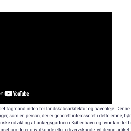
et fagmand inden for landskabsarkitektur og havepleje. Denne
nger, som en person, der er generelt interesseret i dette emne, bør
toriske udvikling af anlægsgartneri i København og hvordan det h
et om du er privatkunde eller erhvervskunde, vil denne artikel