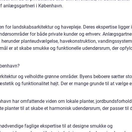
af anlægsgartneri i København.
 for landskabsarkitektur og havepleje. Deres ekspertise ligger i
dørsområder for både private kunder og erhverv. Anlægsgartne
r, herunder planteudvælgelse, havekonstruktion, vandingssystem
e mål er at skabe smukke og funktionelle udendørsrum, der opfyl
øbenhavn?
kitektur og velholdte grønne områder. Byens beboere sætter sto
tetik og funktionalitet højt. Der er mange grunde til at vælge 
nhavn har omfattende viden om lokale planter, jordbundsforhold
 planter til at skabe et harmonisk udendørsrum, der passer til 
ødvendige faglige ekspertise til at designe smukke og