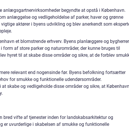
rste anlægsgartnervirksomheder begyndte at opstå i København.
som anlæggelse og vedligeholdelse af parker, haver og grønne
vigtige aktører i byens udvikling og blev anerkendt som ekspert
pleje.
benhavn et blomstrende erhverv. Byens planlæggere og bygherrer
i form af store parker og naturområder, der kunne bruges til
lev hyret til at skabe disse områder og sikre, at de forblev smuk
mere relevant end nogensinde før. Byens befolkning fortsætter
behov for smukke og funktionelle udendørsområder.
e i at skabe og vedligeholde disse områder og sikre, at Københav
y.
bred vifte af tjenester inden for landskabsarkitektur og
ng er uvurderlige i skabelsen af smukke og funktionelle