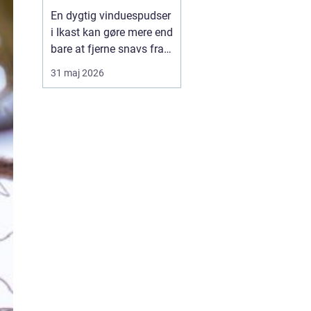
En dygtig vinduespudser
i Ikast kan gøre mere end
bare at fjerne snavs fra
ruderne. Rene vinduer
31 maj 2026
giver mere lys, bedre
udsigt og et pænere
førstehåndsindtryk af
både hus og
virksomhed. Mange
oplever også, at
indeklimaet føles lettere,
når lysindfalde...