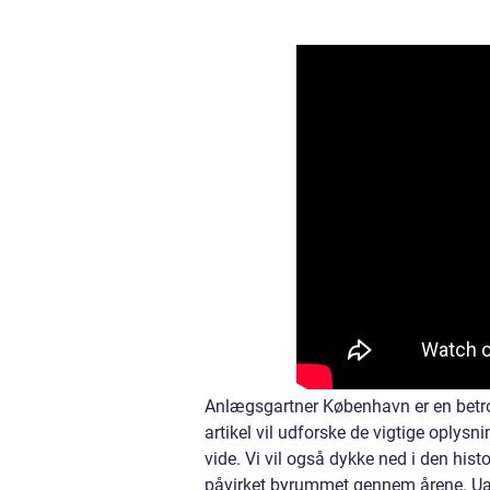
Anlægsgartner København er en betro
artikel vil udforske de vigtige oplysni
vide. Vi vil også dykke ned i den his
påvirket byrummet gennem årene. Uans