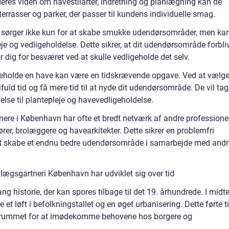
res viden om havestilarter, indretning og planlægning kan de
rrasser og parker, der passer til kundens individuelle smag.
 sørger ikke kun for at skabe smukke udendørsområder, men ka
 og vedligeholdelse. Dette sikrer, at dit udendørsområde forbli
ør dig for besværet ved at skulle vedligeholde det selv.
geholde en have kan være en tidskrævende opgave. Ved at vælg
ld tid og få mere tid til at nyde dit udendørsområde. De vil tag
else til plantepleje og havevedligeholdelse.
ere i København har ofte et bredt netværk af andre professione
er, brolæggere og havearkitekter. Dette sikrer en problemfri
t skabe et endnu bedre udendørsområde i samarbejde med andr
ægsgartneri København har udviklet sig over tid
g historie, der kan spores tilbage til det 19. århundrede. I midt
et løft i befolkningstallet og en øget urbanisering. Dette førte ti
 byrummet for at imødekomme behovene hos borgere og