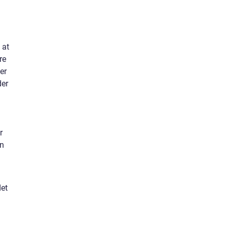
 at
re
er
der
r
en
det