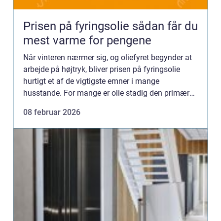
Prisen på fyringsolie sådan får du
mest varme for pengene
Når vinteren nærmer sig, og oliefyret begynder at
arbejde på højtryk, bliver prisen på fyringsolie
hurtigt et af de vigtigste emner i mange
husstande. For mange er olie stadig den primære
varmekilde, og selv små udsving i prisen kan
08 februar 2026
mærkes tydeligt i...