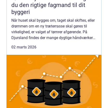
du den rigtige fagmand til dit
byggeri
Når huset skal bygges om, taget skal skiftes, eller
drømmen om en ny træterrasse skal gøres til
virkelighed, er valget af tømrer afgørende. På
Djursland findes der mange dygtige håndværkere,
men forskellen på et okay resultat og et
02 marts 2026
gennemført byggeri...