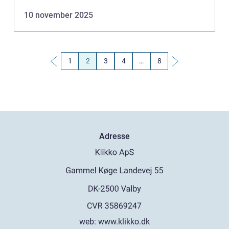
mærket er producentens løf...
10 november 2025
1
2
3
4
…
8
Adresse
web:
www.klikko.dk