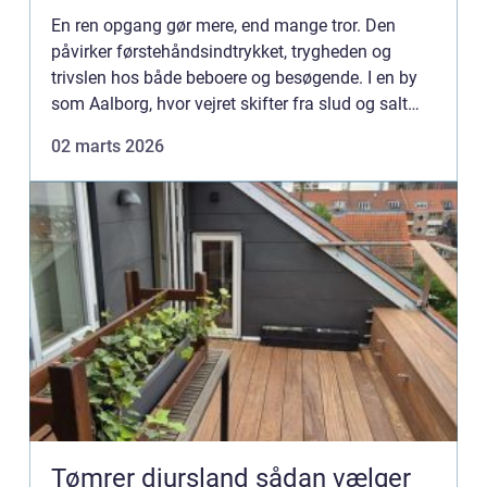
En ren opgang gør mere, end mange tror. Den
påvirker førstehåndsindtrykket, trygheden og
trivslen hos både beboere og besøgende. I en by
som Aalborg, hvor vejret skifter fra slud og salt
om vinteren til støv og pollen om sommeren, bliver
02 marts 2026
regelmæssig ...
Tømrer djursland sådan vælger