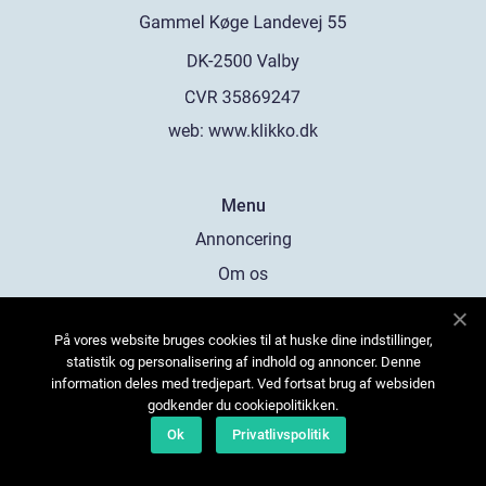
web:
www.klikko.dk
Menu
Annoncering
Om os
Cookies
På vores website bruges cookies til at huske dine indstillinger,
Kontakt os
statistik og personalisering af indhold og annoncer. Denne
Sitemap
information deles med tredjepart. Ved fortsat brug af websiden
godkender du cookiepolitikken.
Ok
Privatlivspolitik