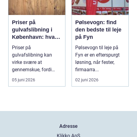
Priser på
Pølsevogn: find
gulvafslibning i
den bedste til leje
København: hvad
på Fyn
koster det
Priser på
Pølsevogn til leje på
egentlig?
gulvafslibning kan
Fyn er en efterspurgt
virke svære at
løsning, når fester,
gennemskue, fordi
firmaarra...
mange faktorer spiller
05 juni 2026
02 juni 2026
ind...
Adresse