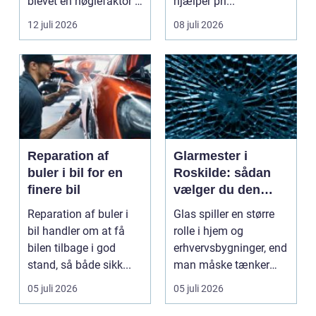
blevet en nøglefaktor i
hjælper pri...
den grønne omstilling.
12 juli 2026
08 juli 2026
Vi st...
Reparation af
Glarmester i
buler i bil for en
Roskilde: sådan
finere bil
vælger du den
rette fagmand til
Reparation af buler i
Glas spiller en større
dine glasopgaver
bil handler om at få
rolle i hjem og
bilen tilbage i god
erhvervsbygninger, end
stand, så både sikk...
man måske tænker
ov...
05 juli 2026
05 juli 2026