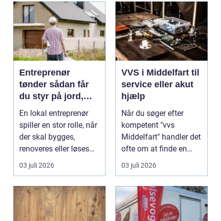
Entreprenør
VVS i Middelfart til
tønder sådan får
service eller akut
du styr på jord,
hjælp
dræn og kloak
En lokal entreprenør
Når du søger efter
spiller en stor rolle, når
kompetent "vvs
der skal bygges,
Middelfart" handler det
renoveres eller løses
ofte om at finde en
problemer und...
lokal, fa...
03 juli 2026
03 juli 2026