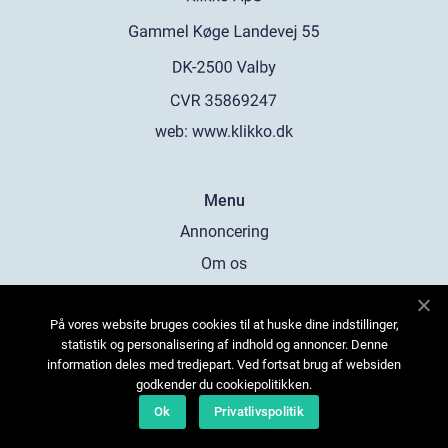
web:
www.klikko.dk
Menu
Annoncering
Om os
Cookies
På vores website bruges cookies til at huske dine indstillinger,
Kontakt os
statistik og personalisering af indhold og annoncer. Denne
Sitemap
information deles med tredjepart. Ved fortsat brug af websiden
godkender du cookiepolitikken.
Ok
Privatlivspolitik