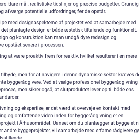
e klare mål, realistiske tidslinjer og præcise budgetter. Grundig
g afværge potentielle udfordringer, før de opstår.
pe med designaspekterne af projektet ved at samarbejde med
at det planlagte design er både æstetisk tiltalende og funktionelt.
esign og konstruktion kan man undgå dyre redesign og
ave opstået senere i processen.
g at være proaktiv frem for reaktiv, hvilket resulterer i en mere
 tilbyde, men for at navigere i denne dynamiske sektor kræves d
ente byggerådgivere. Ved at vælge professionel byggerådgivning
proces, men sikrer også, at slutproduktet lever op til både ens
andarder.
dgivning og ekspertise, er det værd at overveje en kontakt med
ing og omfattende viden inden for byggerådgivning er en
eprojekt i Århusområdet. Uanset om du planlægger at bygge et n
r andre byggeprojekter, vil samarbejde med erfarne rådgivere g
sstillende.