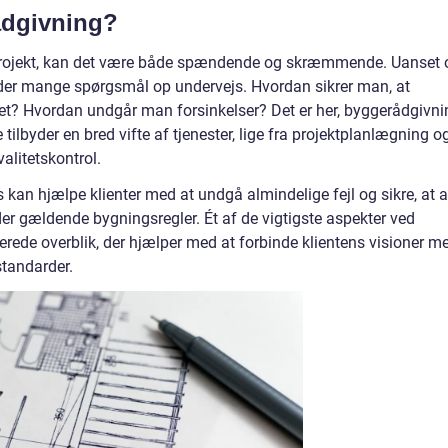
ådgivning?
projekt, kan det være både spændende og skræmmende. Uanset
r der mange spørgsmål op undervejs. Hvordan sikrer man, at
ttet? Hvordan undgår man forsinkelser? Det er her, byggerådgivni
tilbyder en bred vifte af tjenester, lige fra projektplanlægning o
alitetskontrol.
 kan hjælpe klienter med at undgå almindelige fejl og sikre, at a
r gældende bygningsregler. Ét af de vigtigste aspekter ved
erede overblik, der hjælper med at forbinde klientens visioner m
standarder.