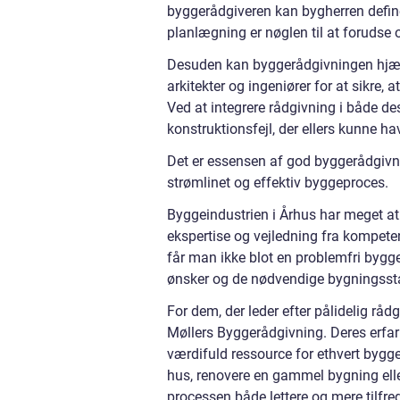
byggerådgiveren kan bygherren definer
planlægning er nøglen til at forudse o
Desuden kan byggerådgivningen hjæl
arkitekter og ingeniører for at sikre, 
Ved at integrere rådgivning i både d
konstruktionsfejl, der ellers kunne h
Det er essensen af god byggerådgivnin
strømlinet og effektiv byggeproces.
Byggeindustrien i Århus har meget at
ekspertise og vejledning fra kompet
får man ikke blot en problemfri bygge
ønsker og de nødvendige bygningsst
For dem, der leder efter pålidelig rå
Møllers Byggerådgivning. Deres erfar
værdifuld ressource for ethvert bygg
hus, renovere en gammel bygning elle
processen både lettere og mere tilfred