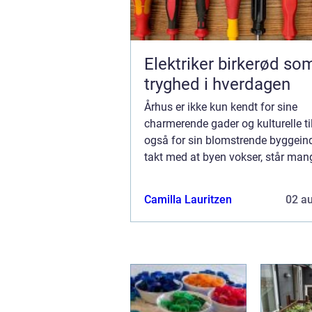
Elektriker birkerød som
tryghed i hverdagen
Århus er ikke kun kendt for sine
charmerende gader og kulturelle t
også for sin blomstrende byggeindu
takt med at byen vokser, står man
ejendomsejere overfor udfordring
byggeprojekter, hvad enten d...
Camilla Lauritzen
02 a