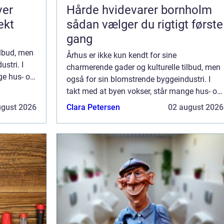
ver
Hårde hvidevarer bornholm
ekt
sådan vælger du rigtigt første
gang
ilbud, men
Århus er ikke kun kendt for sine
stri. I
charmerende gader og kulturelle tilbud, men
ge hus- og
også for sin blomstrende byggeindustri. I
erne ved
takt med at byen vokser, står mange hus- og
ejendomsejere overfor udfordringerne ved
ugust 2026
Clara Petersen
02 august 2026
byggeprojekter, hvad enten d...