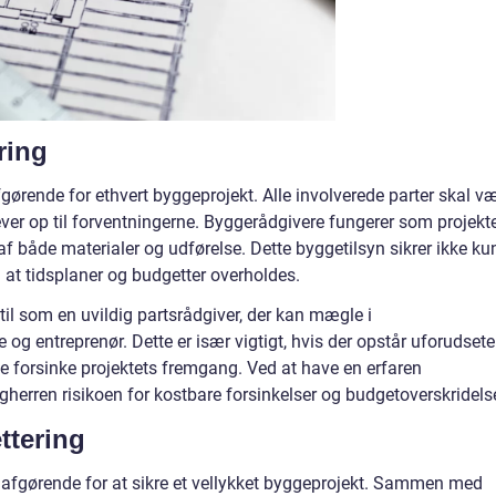
ring
afgørende for ethvert byggeprojekt. Alle involverede parter skal v
lever op til forventningerne. Byggerådgivere fungerer som projekt
f både materialer og udførelse. Dette byggetilsyn sikrer ikke ku
 at tidsplaner og budgetter overholdes.
l som en uvildig partsrådgiver, der kan mægle i
g entreprenør. Dette er især vigtigt, hvis der opstår uforudsete
e forsinke projektets fremgang. Ved at have en erfaren
herren risikoen for kostbare forsinkelser og budgetoverskridelse
ttering
afgørende for at sikre et vellykket byggeprojekt. Sammen med