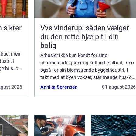
 sikrer
Vvs vinderup: sådan vælger
du den rette hjælp til din
bolig
ilbud, men
Århus er ikke kun kendt for sine
stri. I
charmerende gader og kulturelle tilbud, men
ge hus- og
også for sin blomstrende byggeindustri. I
erne ved
takt med at byen vokser, står mange hus- og
ejendomsejere overfor udfordringerne ved
ugust 2026
Annika Sørensen
01 august 2026
byggeprojekter, hvad enten d...