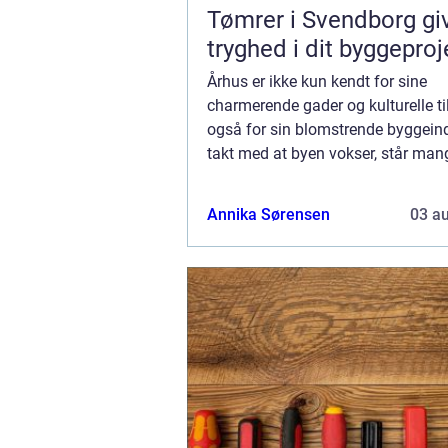
Tømrer i Svendborg gi
tryghed i dit byggeproj
Århus er ikke kun kendt for sine
charmerende gader og kulturelle t
også for sin blomstrende byggeindu
takt med at byen vokser, står man
ejendomsejere overfor udfordring
byggeprojekter, hvad enten d...
Annika Sørensen
03 a