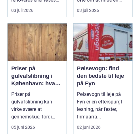
problemer und...
lokal, fa...
03 juli 2026
03 juli 2026
Priser på
Pølsevogn: find
gulvafslibning i
den bedste til leje
København: hvad
på Fyn
koster det
Priser på
Pølsevogn til leje på
egentlig?
gulvafslibning kan
Fyn er en efterspurgt
virke svære at
løsning, når fester,
gennemskue, fordi
firmaarra...
mange faktorer spiller
05 juni 2026
02 juni 2026
ind...