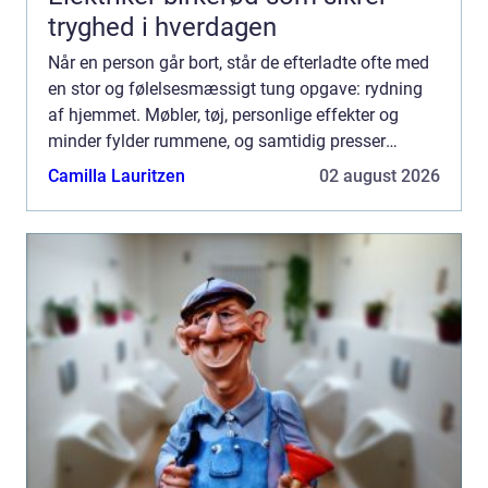
tryghed i hverdagen
Når en person går bort, står de efterladte ofte med
en stor og følelsesmæssigt tung opgave: rydning
af hjemmet. Møbler, tøj, personlige effekter og
minder fylder rummene, og samtidig presser
praktiske frister fra boligforening,
Camilla Lauritzen
02 august 2026
ejendomsmægler eller s...