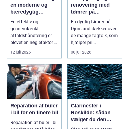
en moderne og
renovering med
bæredygtig
tømrer på
hverdag
Djursland
En effektiv og
En dygtig tømrer på
gennemtænkt
Djursland dækker over
affaldshåndtering er
de mange fagfolk, som
blevet en nøglefaktor i
hjælper pri...
den grønne omstilling.
12 juli 2026
08 juli 2026
Vi st...
Reparation af buler
Glarmester i
i bil for en finere bil
Roskilde: sådan
vælger du den
Reparation af buler i bil
rette fagmand til