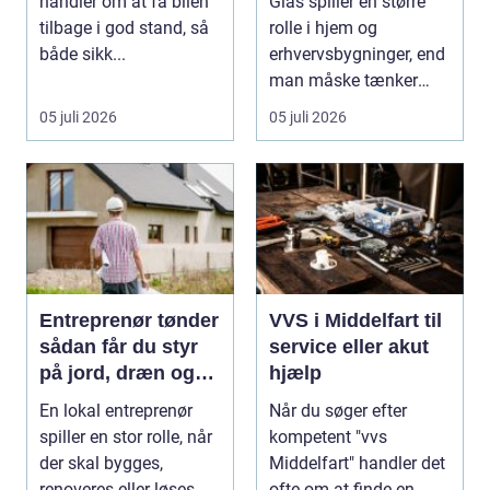
handler om at få bilen
Glas spiller en større
dine glasopgaver
tilbage i god stand, så
rolle i hjem og
både sikk...
erhvervsbygninger, end
man måske tænker
ov...
05 juli 2026
05 juli 2026
Entreprenør tønder
VVS i Middelfart til
sådan får du styr
service eller akut
på jord, dræn og
hjælp
kloak
En lokal entreprenør
Når du søger efter
spiller en stor rolle, når
kompetent "vvs
der skal bygges,
Middelfart" handler det
renoveres eller løses
ofte om at finde en