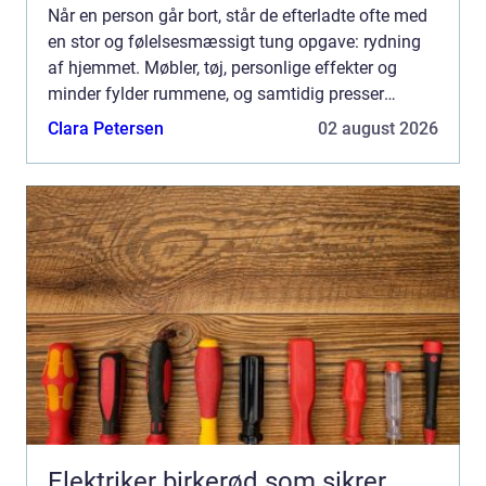
Når en person går bort, står de efterladte ofte med
en stor og følelsesmæssigt tung opgave: rydning
af hjemmet. Møbler, tøj, personlige effekter og
minder fylder rummene, og samtidig presser
praktiske frister fra boligforening,
Clara Petersen
02 august 2026
ejendomsmægler eller s...
Elektriker birkerød som sikrer