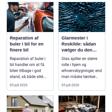
Reparation af
Glarmester i
buler i bil for en
Roskilde: sådan
finere bil
vælger du den
rette fagmand til
Reparation af buler i
Glas spiller en større
dine glasopgaver
bil handler om at få
rolle i hjem og
bilen tilbage i god
erhvervsbygninger, end
stand, så både sikk...
man måske tænker
ov...
05 juli 2026
05 juli 2026