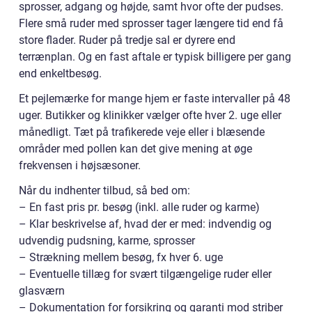
sprosser, adgang og højde, samt hvor ofte der pudses.
Flere små ruder med sprosser tager længere tid end få
store flader. Ruder på tredje sal er dyrere end
terrænplan. Og en fast aftale er typisk billigere per gang
end enkeltbesøg.
Et pejlemærke for mange hjem er faste intervaller på 48
uger. Butikker og klinikker vælger ofte hver 2. uge eller
månedligt. Tæt på trafikerede veje eller i blæsende
områder med pollen kan det give mening at øge
frekvensen i højsæsoner.
Når du indhenter tilbud, så bed om:
– En fast pris pr. besøg (inkl. alle ruder og karme)
– Klar beskrivelse af, hvad der er med: indvendig og
udvendig pudsning, karme, sprosser
– Strækning mellem besøg, fx hver 6. uge
– Eventuelle tillæg for svært tilgængelige ruder eller
glasværn
– Dokumentation for forsikring og garanti mod striber