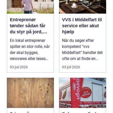
Entreprenør
VVS i Middelfart til
tønder sådan får
service eller akut
du styr på jord,
hjælp
dræn og kloak
En lokal entreprenør
Når du søger efter
spiller en stor rolle, når
kompetent "vvs
der skal bygges,
Middelfart" handler det
renoveres eller løses
ofte om at finde en
problemer und...
lokal, fa...
03 juli 2026
03 juli 2026