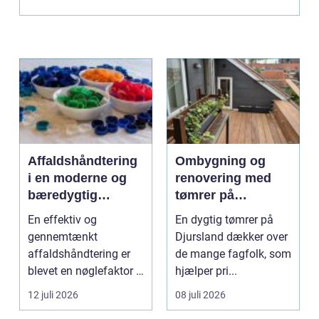
Affaldshåndtering
Ombygning og
i en moderne og
renovering med
bæredygtig
tømrer på
hverdag
Djursland
En effektiv og
En dygtig tømrer på
gennemtænkt
Djursland dækker over
affaldshåndtering er
de mange fagfolk, som
blevet en nøglefaktor i
hjælper pri...
den grønne omstilling.
12 juli 2026
08 juli 2026
Vi st...