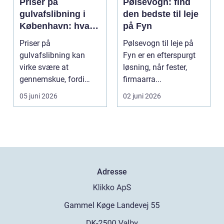
Priser på
Pølsevogn: find
gulvafslibning i
den bedste til leje
København: hvad
på Fyn
koster det
Priser på
Pølsevogn til leje på
egentlig?
gulvafslibning kan
Fyn er en efterspurgt
virke svære at
løsning, når fester,
gennemskue, fordi
firmaarra...
mange faktorer spiller
05 juni 2026
02 juni 2026
ind...
Adresse