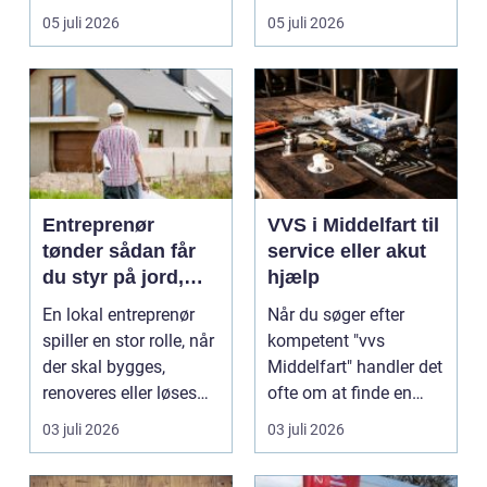
ov...
05 juli 2026
05 juli 2026
Entreprenør
VVS i Middelfart til
tønder sådan får
service eller akut
du styr på jord,
hjælp
dræn og kloak
En lokal entreprenør
Når du søger efter
spiller en stor rolle, når
kompetent "vvs
der skal bygges,
Middelfart" handler det
renoveres eller løses
ofte om at finde en
problemer und...
lokal, fa...
03 juli 2026
03 juli 2026