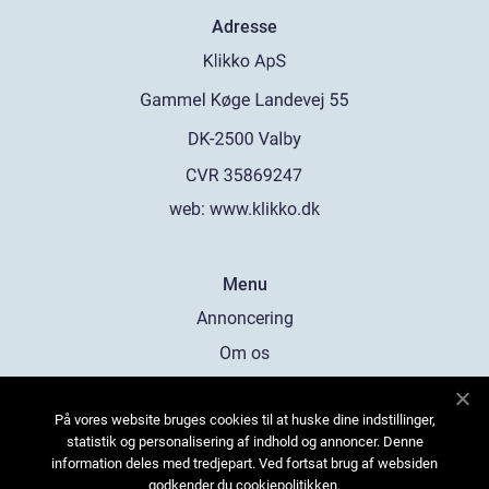
Adresse
web:
www.klikko.dk
Menu
Annoncering
Om os
Cookies
På vores website bruges cookies til at huske dine indstillinger,
Kontakt os
statistik og personalisering af indhold og annoncer. Denne
Sitemap
information deles med tredjepart. Ved fortsat brug af websiden
godkender du cookiepolitikken.