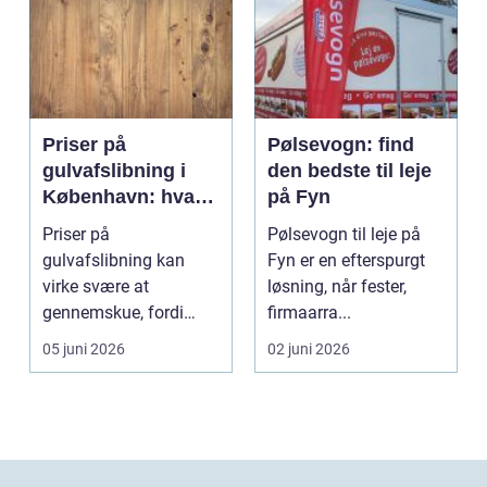
Priser på
Pølsevogn: find
gulvafslibning i
den bedste til leje
København: hvad
på Fyn
koster det
Priser på
Pølsevogn til leje på
egentlig?
gulvafslibning kan
Fyn er en efterspurgt
virke svære at
løsning, når fester,
gennemskue, fordi
firmaarra...
mange faktorer spiller
05 juni 2026
02 juni 2026
ind...