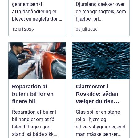
gennemtænkt
Djursland dækker over
affaldshåndtering er
de mange fagfolk, som
blevet en nøglefaktor i
hjælper pri...
den grønne omstilling.
12 juli 2026
08 juli 2026
Vi st...
Reparation af
Glarmester i
buler i bil for en
Roskilde: sådan
finere bil
vælger du den
rette fagmand til
Reparation af buler i
Glas spiller en større
dine glasopgaver
bil handler om at få
rolle i hjem og
bilen tilbage i god
erhvervsbygninger, end
stand, så både sikk...
man måske tænker