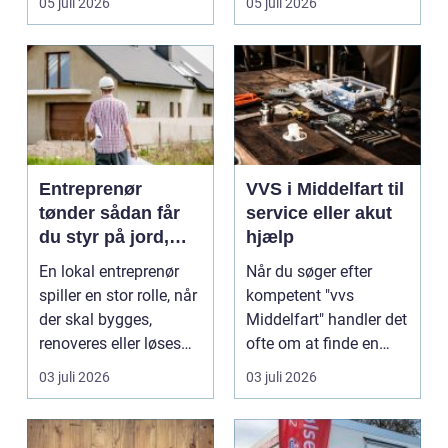
05 juli 2026
05 juli 2026
Entreprenør
VVS i Middelfart til
tønder sådan får
service eller akut
du styr på jord,
hjælp
dræn og kloak
En lokal entreprenør
Når du søger efter
spiller en stor rolle, når
kompetent "vvs
der skal bygges,
Middelfart" handler det
renoveres eller løses
ofte om at finde en
problemer und...
lokal, fa...
03 juli 2026
03 juli 2026