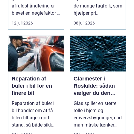
affaldshåndtering er
de mange fagfolk, som
blevet en nøglefaktor i
hjælper pri...
den grønne omstilling.
12 juli 2026
08 juli 2026
Vi st...
Reparation af
Glarmester i
buler i bil for en
Roskilde: sådan
finere bil
vælger du den
rette fagmand til
Reparation af buler i
Glas spiller en større
dine glasopgaver
bil handler om at få
rolle i hjem og
bilen tilbage i god
erhvervsbygninger, end
stand, så både sikk...
man måske tænker
ov...