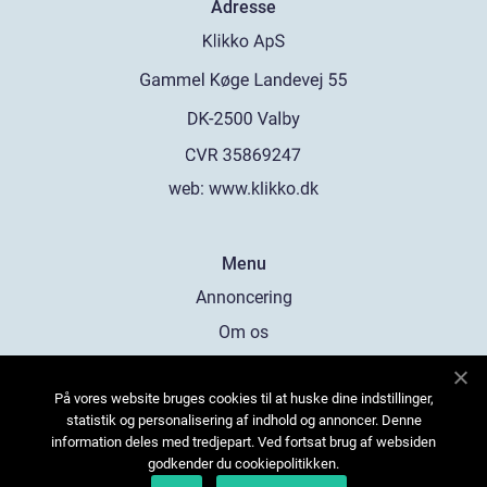
Adresse
web:
www.klikko.dk
Menu
Annoncering
Om os
Cookies
På vores website bruges cookies til at huske dine indstillinger,
Kontakt os
statistik og personalisering af indhold og annoncer. Denne
Sitemap
information deles med tredjepart. Ved fortsat brug af websiden
godkender du cookiepolitikken.