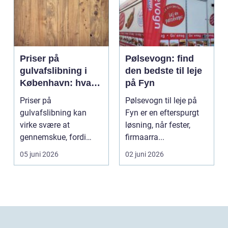
Priser på
Pølsevogn: find
gulvafslibning i
den bedste til leje
København: hvad
på Fyn
koster det
Priser på
Pølsevogn til leje på
egentlig?
gulvafslibning kan
Fyn er en efterspurgt
virke svære at
løsning, når fester,
gennemskue, fordi
firmaarra...
mange faktorer spiller
05 juni 2026
02 juni 2026
ind...