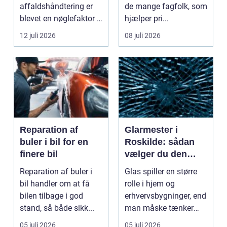
affaldshåndtering er
de mange fagfolk, som
blevet en nøglefaktor i
hjælper pri...
den grønne omstilling.
12 juli 2026
08 juli 2026
Vi st...
Reparation af
Glarmester i
buler i bil for en
Roskilde: sådan
finere bil
vælger du den
rette fagmand til
Reparation af buler i
Glas spiller en større
dine glasopgaver
bil handler om at få
rolle i hjem og
bilen tilbage i god
erhvervsbygninger, end
stand, så både sikk...
man måske tænker
ov...
05 juli 2026
05 juli 2026