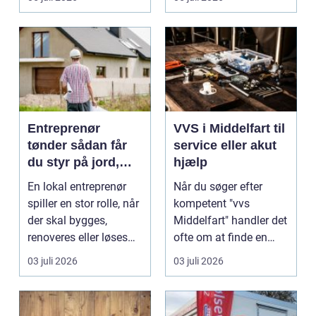
Entreprenør
VVS i Middelfart til
tønder sådan får
service eller akut
du styr på jord,
hjælp
dræn og kloak
En lokal entreprenør
Når du søger efter
spiller en stor rolle, når
kompetent "vvs
der skal bygges,
Middelfart" handler det
renoveres eller løses
ofte om at finde en
problemer und...
lokal, fa...
03 juli 2026
03 juli 2026