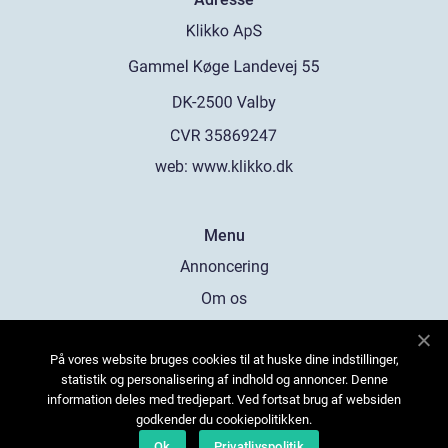
web:
www.klikko.dk
Menu
Annoncering
Om os
Cookies
På vores website bruges cookies til at huske dine indstillinger,
Kontakt os
statistik og personalisering af indhold og annoncer. Denne
Sitemap
information deles med tredjepart. Ved fortsat brug af websiden
godkender du cookiepolitikken.
Ok
Privatlivspolitik