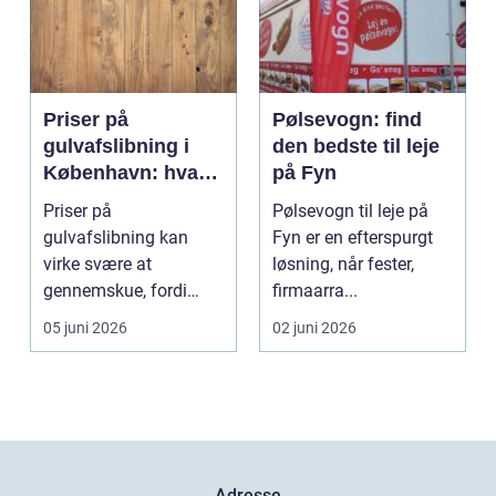
Priser på
Pølsevogn: find
gulvafslibning i
den bedste til leje
København: hvad
på Fyn
koster det
Priser på
Pølsevogn til leje på
egentlig?
gulvafslibning kan
Fyn er en efterspurgt
virke svære at
løsning, når fester,
gennemskue, fordi
firmaarra...
mange faktorer spiller
05 juni 2026
02 juni 2026
ind...
Adresse