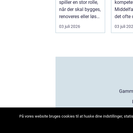
spiller en stor rolle,
kompeten
når der skal bygges,
Middelfa
renoveres eller løses
det ofte
problemer und...
en lokal, 
03 juli 2026
03 juli 20
På vores website bruges cookies til at huske dine indstillinger, sta
we