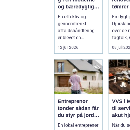
og bæredygtig
tømrer
hverdag
Djursl
En effektiv og
En dygti
gennemtænkt
Djurslan
affaldshåndtering
over de
er blevet en
fagfolk,
nøglefaktor i den
hjælper p
12 juli 2026
08 juli 20
grønne omstilling.
Vi st...
Entreprenør
VVS i M
tønder sådan får
til serv
du styr på jord,
akut h
dræn og kloak
En lokal entreprenør
Når du s