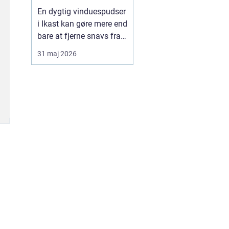
En dygtig vinduespudser
i Ikast kan gøre mere end
bare at fjerne snavs fra
ruderne. Rene vinduer
31 maj 2026
giver mere lys, bedre
udsigt og et pænere
førstehåndsindtryk af
både hus og
virksomhed. Mange
oplever også, at
indeklimaet føles lettere,
når lysindfalde...