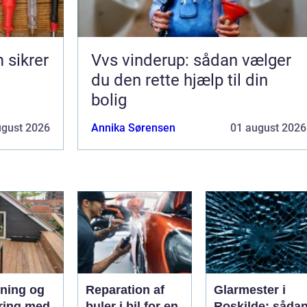
 sikrer
Vvs vinderup: sådan vælger
du den rette hjælp til din
bolig
ugust 2026
Annika Sørensen
01 august 2026
ning og
Reparation af
Glarmester i
ring med
buler i bil for en
Roskilde: såda