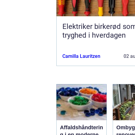
Elektriker birkerød som
tryghed i hverdagen
Camilla Lauritzen
02 a
Affaldshåndterin
Ombyg
g i en moderne
renove