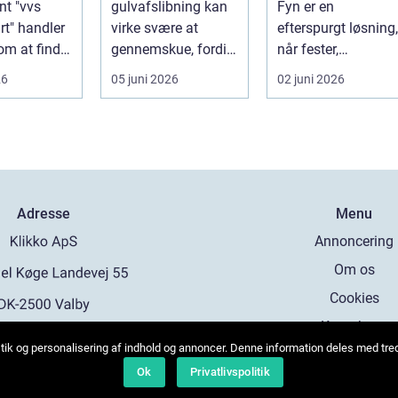
t "vvs
gulvafslibning kan
Fyn er en
rt" handler
virke svære at
efterspurgt løsning,
 om at finde
gennemskue, fordi
når fester,
fa...
mange faktorer
firmaarra...
26
05 juni 2026
02 juni 2026
spiller ind...
Adresse
Menu
Annoncering
Om os
Cookies
Kontakt os
tistik og personalisering af indhold og annoncer. Denne information deles med tr
Sitemap
b:
www.klikko.dk
Ok
Privatlivspolitik