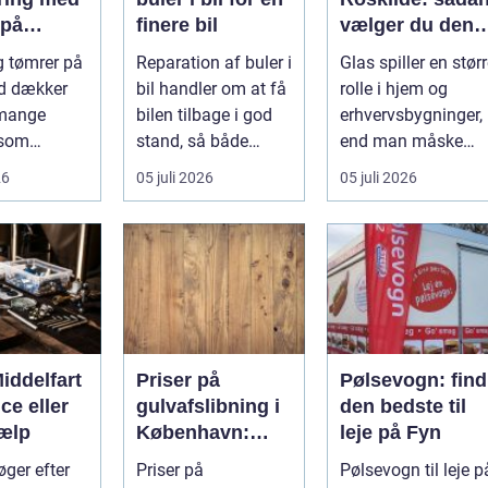
 på
finere bil
vælger du den
and
rette fagmand ti
g tømrer på
Reparation af buler i
Glas spiller en stør
dine
d dækker
bil handler om at få
rolle i hjem og
glasopgaver
 mange
bilen tilbage i god
erhvervsbygninger,
 som
stand, så både
end man måske
ri...
sikk...
tænker ov...
26
05 juli 2026
05 juli 2026
iddelfart
Priser på
Pølsevogn: find
ice eller
gulvafslibning i
den bedste til
jælp
København:
leje på Fyn
hvad koster det
øger efter
Priser på
Pølsevogn til leje p
egentlig?