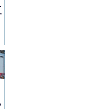
l
re
å