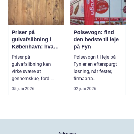
Priser på
Pølsevogn: find
gulvafslibning i
den bedste til leje
København: hvad
på Fyn
koster det
Priser på
Pølsevogn til leje på
egentlig?
gulvafslibning kan
Fyn er en efterspurgt
virke svære at
løsning, når fester,
gennemskue, fordi
firmaarra...
mange faktorer spiller
05 juni 2026
02 juni 2026
ind...
Adresse