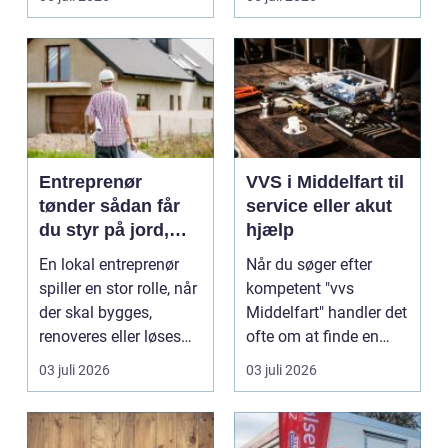
Entreprenør
VVS i Middelfart til
tønder sådan får
service eller akut
du styr på jord,
hjælp
dræn og kloak
En lokal entreprenør
Når du søger efter
spiller en stor rolle, når
kompetent "vvs
der skal bygges,
Middelfart" handler det
renoveres eller løses
ofte om at finde en
problemer und...
lokal, fa...
03 juli 2026
03 juli 2026