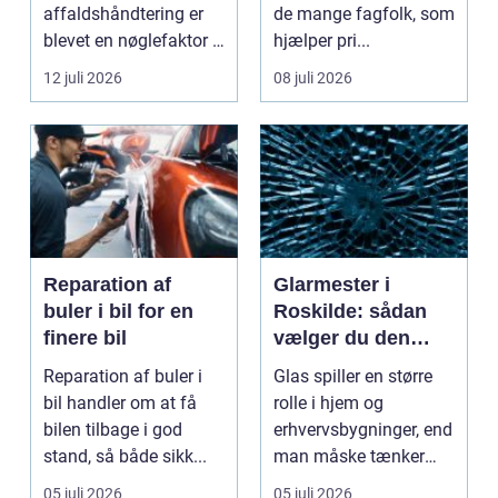
affaldshåndtering er
de mange fagfolk, som
blevet en nøglefaktor i
hjælper pri...
den grønne omstilling.
12 juli 2026
08 juli 2026
Vi st...
Reparation af
Glarmester i
buler i bil for en
Roskilde: sådan
finere bil
vælger du den
rette fagmand til
Reparation af buler i
Glas spiller en større
dine glasopgaver
bil handler om at få
rolle i hjem og
bilen tilbage i god
erhvervsbygninger, end
stand, så både sikk...
man måske tænker
ov...
05 juli 2026
05 juli 2026