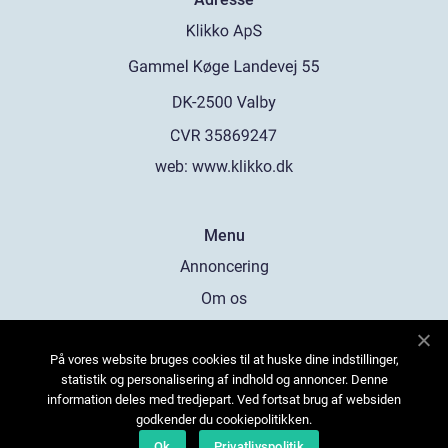
web:
www.klikko.dk
Menu
Annoncering
Om os
Cookies
På vores website bruges cookies til at huske dine indstillinger,
Kontakt os
statistik og personalisering af indhold og annoncer. Denne
Sitemap
information deles med tredjepart. Ved fortsat brug af websiden
godkender du cookiepolitikken.
Ok
Privatlivspolitik