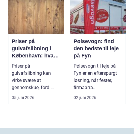
Priser på
Pølsevogn: find
gulvafslibning i
den bedste til leje
København: hvad
på Fyn
koster det
Priser på
Pølsevogn til leje på
egentlig?
gulvafslibning kan
Fyn er en efterspurgt
virke svære at
løsning, når fester,
gennemskue, fordi
firmaarra...
mange faktorer spiller
05 juni 2026
02 juni 2026
ind...