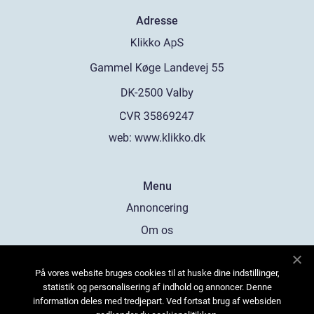
Adresse
web:
www.klikko.dk
Menu
Annoncering
Om os
Cookies
På vores website bruges cookies til at huske dine indstillinger,
Kontakt os
statistik og personalisering af indhold og annoncer. Denne
Sitemap
information deles med tredjepart. Ved fortsat brug af websiden