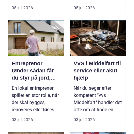
ov...
05 juli 2026
05 juli 2026
Entreprenør
VVS i Middelfart til
tønder sådan får
service eller akut
du styr på jord,
hjælp
dræn og kloak
En lokal entreprenør
Når du søger efter
spiller en stor rolle, når
kompetent "vvs
der skal bygges,
Middelfart" handler det
renoveres eller løses
ofte om at finde en
problemer und...
lokal, fa...
03 juli 2026
03 juli 2026