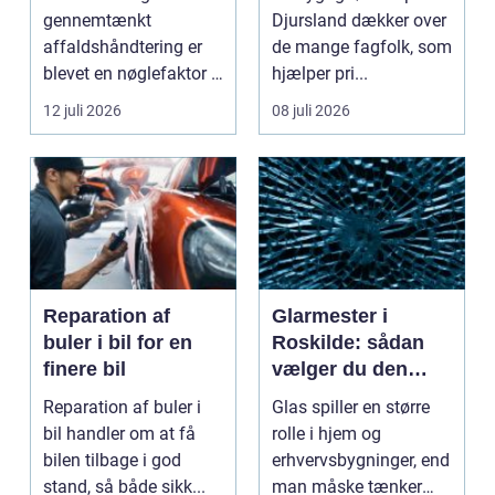
gennemtænkt
Djursland dækker over
affaldshåndtering er
de mange fagfolk, som
blevet en nøglefaktor i
hjælper pri...
den grønne omstilling.
12 juli 2026
08 juli 2026
Vi st...
Reparation af
Glarmester i
buler i bil for en
Roskilde: sådan
finere bil
vælger du den
rette fagmand til
Reparation af buler i
Glas spiller en større
dine glasopgaver
bil handler om at få
rolle i hjem og
bilen tilbage i god
erhvervsbygninger, end
stand, så både sikk...
man måske tænker