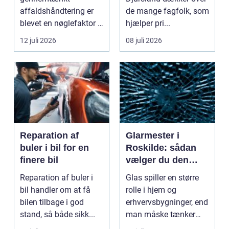
affaldshåndtering er
de mange fagfolk, som
blevet en nøglefaktor i
hjælper pri...
den grønne omstilling.
12 juli 2026
08 juli 2026
Vi st...
Reparation af
Glarmester i
buler i bil for en
Roskilde: sådan
finere bil
vælger du den
rette fagmand til
Reparation af buler i
Glas spiller en større
dine glasopgaver
bil handler om at få
rolle i hjem og
bilen tilbage i god
erhvervsbygninger, end
stand, så både sikk...
man måske tænker
ov...