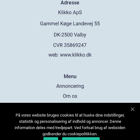
Adresse
web:
www.klikko.dk
Menu
Annoncering
Om os
Cookies
På vores website bruges cookies til at huske dine indstillinger,
Kontakt os
statistik og personalisering af indhold og annoncer. Denne
Sitemap
information deles med tredjepart. Ved fortsat brug af websiden
godkender du cookiepolitikken.