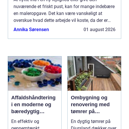
nuværende et friskt pust, kan for mange indebære
en maleropgave. Det kan være vanskeligt at
overskue hvad dette arbejde vil koste, da der er
mange faktorer, der spiller ind. I denne artikel vil vi
Annika Sørensen
01 august 2026
gennem...
Affaldshåndtering
Ombygning og
i en moderne og
renovering med
bæredygtig
tømrer på
hverdag
Djursland
En effektiv og
En dygtig tømrer på
gennemtænkt
Djursland dækker over