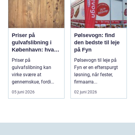
Priser på
Pølsevogn: find
gulvafslibning i
den bedste til leje
København: hvad
på Fyn
koster det
Priser på
Pølsevogn til leje på
egentlig?
gulvafslibning kan
Fyn er en efterspurgt
virke svære at
løsning, når fester,
gennemskue, fordi
firmaarra...
mange faktorer spiller
05 juni 2026
02 juni 2026
ind...