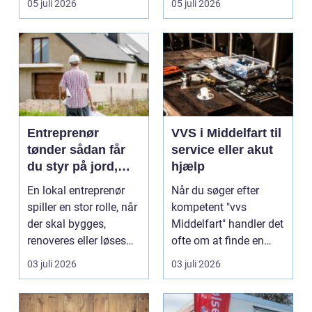
05 juli 2026
05 juli 2026
Entreprenør
VVS i Middelfart til
tønder sådan får
service eller akut
du styr på jord,
hjælp
dræn og kloak
En lokal entreprenør
Når du søger efter
spiller en stor rolle, når
kompetent "vvs
der skal bygges,
Middelfart" handler det
renoveres eller løses
ofte om at finde en
problemer und...
lokal, fa...
03 juli 2026
03 juli 2026