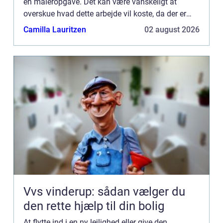
en maleropgave. Det kan være vanskeligt at
overskue hvad dette arbejde vil koste, da der er
mange faktorer, der spiller ind. I denne artikel vil vi
Camilla Lauritzen
02 august 2026
gennem...
Vvs vinderup: sådan vælger du
den rette hjælp til din bolig
At flytte ind i en ny lejlighed eller give den