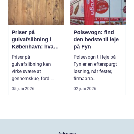
Priser på
Pølsevogn: find
gulvafslibning i
den bedste til leje
København: hvad
på Fyn
koster det
Priser på
Pølsevogn til leje på
egentlig?
gulvafslibning kan
Fyn er en efterspurgt
virke svære at
løsning, når fester,
gennemskue, fordi
firmaarra...
mange faktorer spiller
05 juni 2026
02 juni 2026
ind...
Adresse