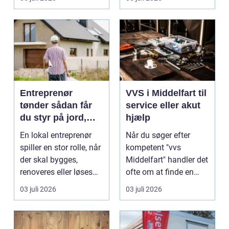
Entreprenør
VVS i Middelfart til
tønder sådan får
service eller akut
du styr på jord,
hjælp
dræn og kloak
En lokal entreprenør
Når du søger efter
spiller en stor rolle, når
kompetent "vvs
der skal bygges,
Middelfart" handler det
renoveres eller løses
ofte om at finde en
problemer und...
lokal, fa...
03 juli 2026
03 juli 2026