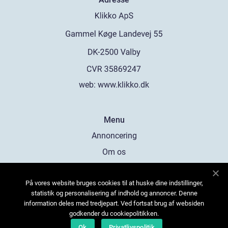
web:
www.klikko.dk
Menu
Annoncering
Om os
Cookies
På vores website bruges cookies til at huske dine indstillinger,
Kontakt os
statistik og personalisering af indhold og annoncer. Denne
Sitemap
information deles med tredjepart. Ved fortsat brug af websiden
godkender du cookiepolitikken.
Ok
Privatlivspolitik