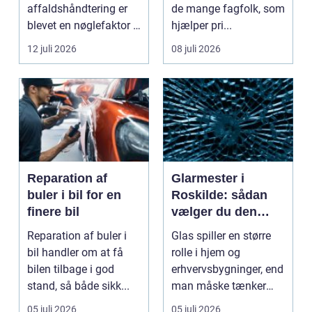
affaldshåndtering er
de mange fagfolk, som
blevet en nøglefaktor i
hjælper pri...
den grønne omstilling.
12 juli 2026
08 juli 2026
Vi st...
Reparation af
Glarmester i
buler i bil for en
Roskilde: sådan
finere bil
vælger du den
rette fagmand til
Reparation af buler i
Glas spiller en større
dine glasopgaver
bil handler om at få
rolle i hjem og
bilen tilbage i god
erhvervsbygninger, end
stand, så både sikk...
man måske tænker
ov...
05 juli 2026
05 juli 2026