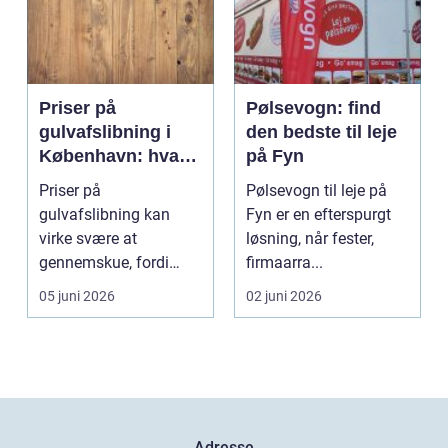
Priser på
Pølsevogn: find
gulvafslibning i
den bedste til leje
København: hvad
på Fyn
koster det
Priser på
Pølsevogn til leje på
egentlig?
gulvafslibning kan
Fyn er en efterspurgt
virke svære at
løsning, når fester,
gennemskue, fordi
firmaarra...
mange faktorer spiller
05 juni 2026
02 juni 2026
ind...
Adresse