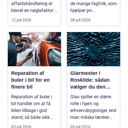
affaldshåndtering er
de mange fagfolk, som
blevet en nøglefaktor i
hjælper pri...
den grønne omstilling.
12 juli 2026
08 juli 2026
Vi st...
Reparation af
Glarmester i
buler i bil for en
Roskilde: sådan
finere bil
vælger du den
rette fagmand til
Reparation af buler i
Glas spiller en større
dine glasopgaver
bil handler om at få
rolle i hjem og
bilen tilbage i god
erhvervsbygninger, end
stand, så både sikk...
man måske tænker
ov...
05 juli 2026
05 juli 2026