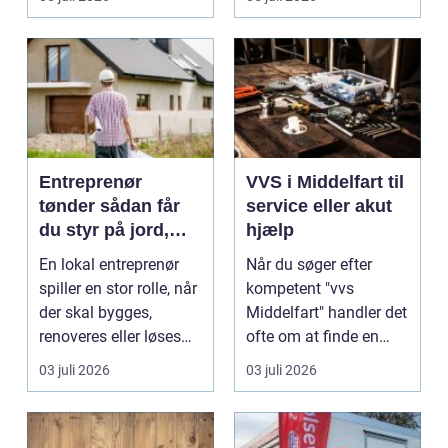
Entreprenør
VVS i Middelfart til
tønder sådan får
service eller akut
du styr på jord,
hjælp
dræn og kloak
En lokal entreprenør
Når du søger efter
spiller en stor rolle, når
kompetent "vvs
der skal bygges,
Middelfart" handler det
renoveres eller løses
ofte om at finde en
problemer und...
lokal, fa...
03 juli 2026
03 juli 2026