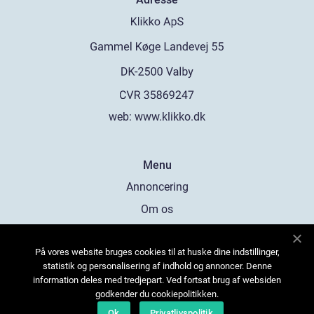
web:
www.klikko.dk
Menu
Annoncering
Om os
Cookies
På vores website bruges cookies til at huske dine indstillinger,
Kontakt os
statistik og personalisering af indhold og annoncer. Denne
Sitemap
information deles med tredjepart. Ved fortsat brug af websiden
godkender du cookiepolitikken.
Ok
Privatlivspolitik