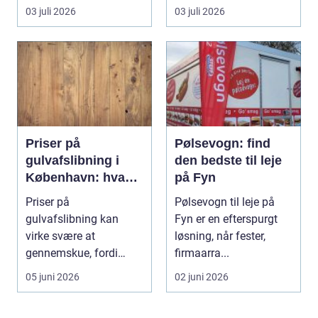
problemer und...
lokal, fa...
03 juli 2026
03 juli 2026
Priser på
Pølsevogn: find
gulvafslibning i
den bedste til leje
København: hvad
på Fyn
koster det
Priser på
Pølsevogn til leje på
egentlig?
gulvafslibning kan
Fyn er en efterspurgt
virke svære at
løsning, når fester,
gennemskue, fordi
firmaarra...
mange faktorer spiller
05 juni 2026
02 juni 2026
ind...