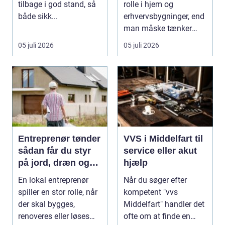
tilbage i god stand, så
rolle i hjem og
både sikk...
erhvervsbygninger, end
man måske tænker
ov...
05 juli 2026
05 juli 2026
Entreprenør tønder
VVS i Middelfart til
sådan får du styr
service eller akut
på jord, dræn og
hjælp
kloak
En lokal entreprenør
Når du søger efter
spiller en stor rolle, når
kompetent "vvs
der skal bygges,
Middelfart" handler det
renoveres eller løses
ofte om at finde en