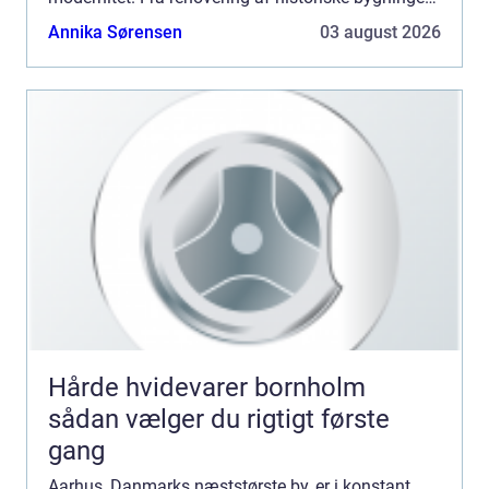
til nye, banebrydende byggerier, skab...
Annika Sørensen
03 august 2026
Hårde hvidevarer bornholm
sådan vælger du rigtigt første
gang
Aarhus, Danmarks næststørste by, er i konstant