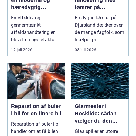
bæredygtig
tømrer på
hverdag
Djursland
En effektiv og
En dygtig tømrer på
gennemtænkt
Djursland dækker over
affaldshåndtering er
de mange fagfolk, som
blevet en nøglefaktor i
hjælper pri...
den grønne omstilling.
12 juli 2026
08 juli 2026
Vi st...
Reparation af buler
Glarmester i
i bil for en finere bil
Roskilde: sådan
vælger du den
Reparation af buler i bil
rette fagmand til
handler om at få bilen
Glas spiller en større
dine glasopgaver