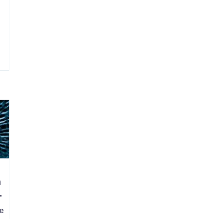
n
l
re