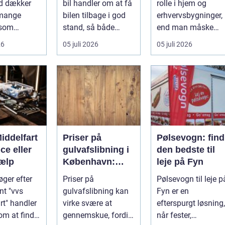
d dækker
bil handler om at få
rolle i hjem og
glasopgaver
 mange
bilen tilbage i god
erhvervsbygninger,
 som
stand, så både
end man måske
ri...
sikk...
tænker ov...
26
05 juli 2026
05 juli 2026
iddelfart
Priser på
Pølsevogn: find
ice eller
gulvafslibning i
den bedste til
jælp
København:
leje på Fyn
hvad koster det
øger efter
Priser på
Pølsevogn til leje p
egentlig?
t "vvs
gulvafslibning kan
Fyn er en
rt" handler
virke svære at
efterspurgt løsning,
 om at finde
gennemskue, fordi
når fester,