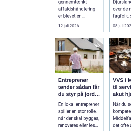
gennemtænkt
Djurslan
affaldshåndtering
over de
er blevet en
fagfolk,
nøglefaktor i den
hjælper p
12 juli 2026
08 juli 20
grønne omstilling.
Vi st...
Entreprenør
VVS i M
tønder sådan får
til serv
du styr på jord,
akut h
dræn og kloak
En lokal entreprenør
Når du s
spiller en stor rolle,
kompeten
når der skal bygges,
Middelfa
renoveres eller løses
det ofte