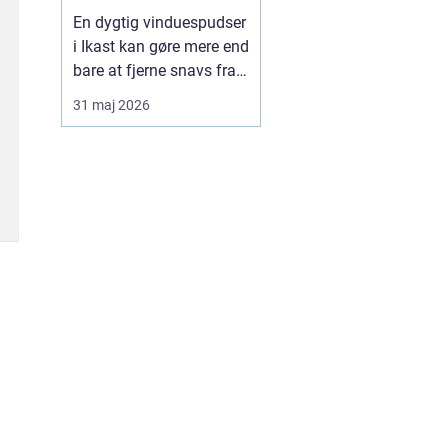
En dygtig vinduespudser
i Ikast kan gøre mere end
bare at fjerne snavs fra
ruderne. Rene vinduer
31 maj 2026
giver mere lys, bedre
udsigt og et pænere
førstehåndsindtryk af
både hus og
virksomhed. Mange
oplever også, at
indeklimaet føles lettere,
når lysindfalde...