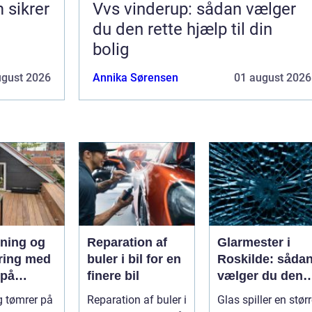
 sikrer
Vvs vinderup: sådan vælger
du den rette hjælp til din
bolig
ugust 2026
Annika Sørensen
01 august 2026
ning og
Reparation af
Glarmester i
ring med
buler i bil for en
Roskilde: såda
 på
finere bil
vælger du den
and
rette fagmand ti
g tømrer på
Reparation af buler i
Glas spiller en stør
dine