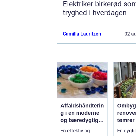
Elektriker birkerød som
tryghed i hverdagen
Camilla Lauritzen
02 a
Affaldshåndterin
Ombyg
g i en moderne
renove
og bæredygtig
tømrer
hverdag
Djursl
En effektiv og
En dygti