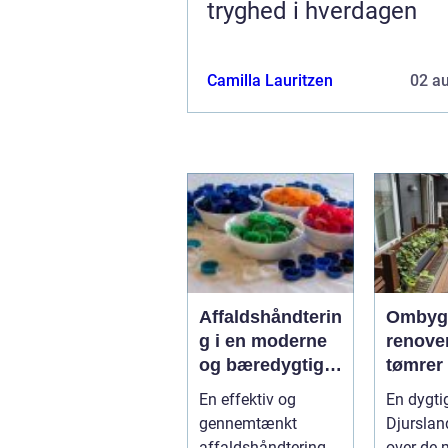
tryghed i hverdagen
Camilla Lauritzen
02 a
Affaldshåndterin
Ombyg
g i en moderne
renove
og bæredygtig
tømrer
hverdag
Djursl
En effektiv og
En dygti
gennemtænkt
Djurslan
affaldshåndtering
over de