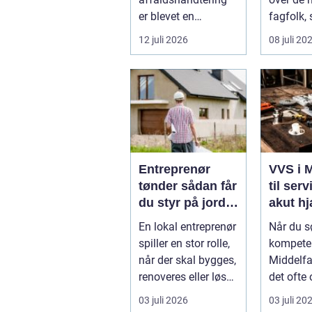
er blevet en
fagfolk,
nøglefaktor i den
hjælper p
12 juli 2026
08 juli 20
grønne omstilling.
Vi st...
Entreprenør
VVS i M
tønder sådan får
til serv
du styr på jord,
akut h
dræn og kloak
En lokal entreprenør
Når du s
spiller en stor rolle,
kompeten
når der skal bygges,
Middelfa
renoveres eller løses
det ofte
problemer und...
en lokal, 
03 juli 2026
03 juli 20