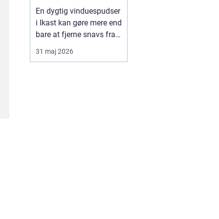
En dygtig vinduespudser
i Ikast kan gøre mere end
bare at fjerne snavs fra
ruderne. Rene vinduer
31 maj 2026
giver mere lys, bedre
udsigt og et pænere
førstehåndsindtryk af
både hus og
virksomhed. Mange
oplever også, at
indeklimaet føles lettere,
når lysindfalde...