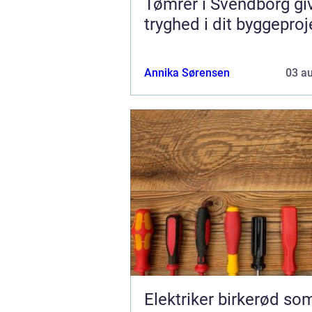
Tømrer i Svendborg gi
tryghed i dit byggeproj
Annika Sørensen
03 a
Elektriker birkerød som