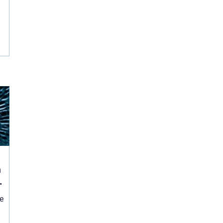
n
l
re