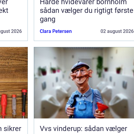
ver
Hårde hvidevarer bornholm
ekt
sådan vælger du rigtigt første
gang
ugust 2026
Clara Petersen
02 august 2026
 sikrer
Vvs vinderup: sådan vælger