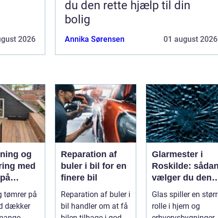
du den rette hjælp til din
bolig
ugust 2026
Annika Sørensen
01 august 2026
ning og
Reparation af
Glarmester i
ring med
buler i bil for en
Roskilde: såda
 på
finere bil
vælger du den
and
rette fagmand ti
g tømrer på
Reparation af buler i
Glas spiller en stør
dine
d dækker
bil handler om at få
rolle i hjem og
glasopgaver
 mange
bilen tilbage i god
erhvervsbygninger,