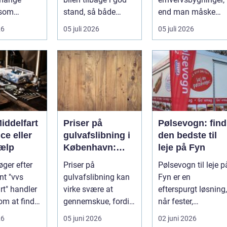
 som
stand, så både
end man måske
ri...
sikk...
tænker ov...
26
05 juli 2026
05 juli 2026
iddelfart
Priser på
Pølsevogn: find
ice eller
gulvafslibning i
den bedste til
jælp
København:
leje på Fyn
hvad koster det
øger efter
Priser på
Pølsevogn til leje p
egentlig?
t "vvs
gulvafslibning kan
Fyn er en
rt" handler
virke svære at
efterspurgt løsning,
 om at finde
gennemskue, fordi
når fester,
fa...
mange faktorer
firmaarra...
26
05 juni 2026
02 juni 2026
spiller ind...