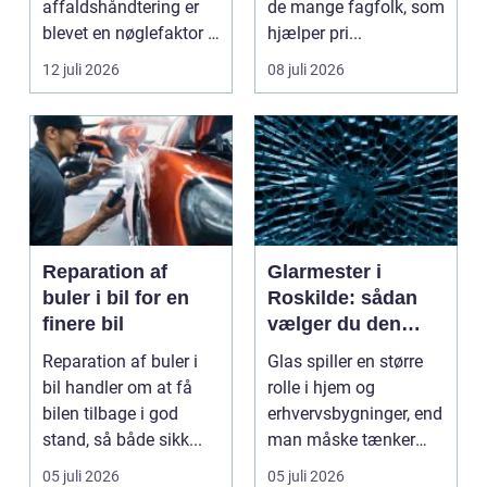
affaldshåndtering er
de mange fagfolk, som
blevet en nøglefaktor i
hjælper pri...
den grønne omstilling.
12 juli 2026
08 juli 2026
Vi st...
Reparation af
Glarmester i
buler i bil for en
Roskilde: sådan
finere bil
vælger du den
rette fagmand til
Reparation af buler i
Glas spiller en større
dine glasopgaver
bil handler om at få
rolle i hjem og
bilen tilbage i god
erhvervsbygninger, end
stand, så både sikk...
man måske tænker
ov...
05 juli 2026
05 juli 2026