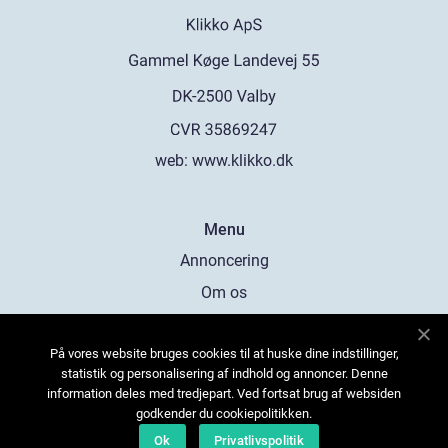
web:
www.klikko.dk
Menu
Annoncering
Om os
Cookies
På vores website bruges cookies til at huske dine indstillinger,
Kontakt os
statistik og personalisering af indhold og annoncer. Denne
Sitemap
information deles med tredjepart. Ved fortsat brug af websiden
godkender du cookiepolitikken.
Ok
Privatlivspolitik