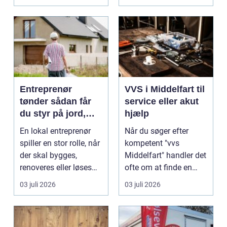
Entreprenør
VVS i Middelfart til
tønder sådan får
service eller akut
du styr på jord,
hjælp
dræn og kloak
En lokal entreprenør
Når du søger efter
spiller en stor rolle, når
kompetent "vvs
der skal bygges,
Middelfart" handler det
renoveres eller løses
ofte om at finde en
problemer und...
lokal, fa...
03 juli 2026
03 juli 2026