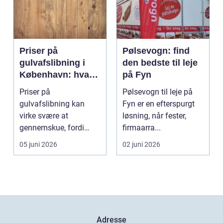
Priser på
Pølsevogn: find
gulvafslibning i
den bedste til leje
København: hvad
på Fyn
koster det
Priser på
Pølsevogn til leje på
egentlig?
gulvafslibning kan
Fyn er en efterspurgt
virke svære at
løsning, når fester,
gennemskue, fordi
firmaarra...
mange faktorer spiller
05 juni 2026
02 juni 2026
ind...
Adresse