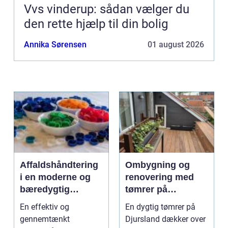
Vvs vinderup: sådan vælger du
den rette hjælp til din bolig
Annika Sørensen
01 august 2026
Affaldshåndtering
Ombygning og
i en moderne og
renovering med
bæredygtig
tømrer på
hverdag
Djursland
En effektiv og
En dygtig tømrer på
gennemtænkt
Djursland dækker over