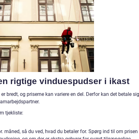
n rigtige vinduespudser i ikast
r bredt, og priserne kan variere en del. Derfor kan det betale sig
samarbejdspartner.
 tjekliste:
pr. måned, så du ved, hvad du betaler for. Spørg ind til om prisen
udsning, og om der er ekstra gebyrer for svært tilgængelige