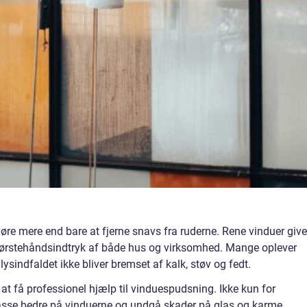
øre mere end bare at fjerne snavs fra ruderne. Rene vinduer give
 førstehåndsindtryk af både hus og virksomhed. Mange oplever
 lysindfaldet ikke bliver bremset af kalk, støv og fedt.
 at få professionel hjælp til vinduespudsning. Ikke kun for
asse bedre på vinduerne og undgå skader på glas og karme.