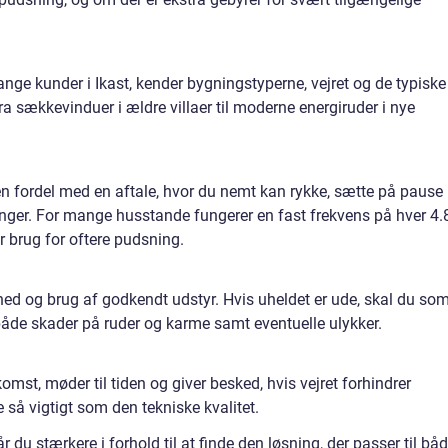
nge kunder i Ikast, kender bygningstyperne, vejret og de typiske
ra sækkevinduer i ældre villaer til moderne energiruder i nye
en fordel med en aftale, hvor du nemt kan rykke, sætte på pause
sninger. For mange husstande fungerer en fast frekvens på hver 4.
 brug for oftere pudsning.
erhed og brug af godkendt udstyr. Hvis uheldet er ude, skal du so
åde skader på ruder og karme samt eventuelle ulykker.
st, møder til tiden og giver besked, hvis vejret forhindrer
 så vigtigt som den tekniske kvalitet.
r du stærkere i forhold til at finde den løsning, der passer til bå