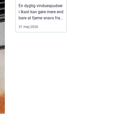
En dygtig vinduespudser
i Ikast kan gøre mere end
bare at fjerne snavs fra
ruderne. Rene vinduer
31 maj 2026
giver mere lys, bedre
udsigt og et pænere
førstehåndsindtryk af
både hus og
virksomhed. Mange
oplever også, at
indeklimaet føles lettere,
når lysindfalde...