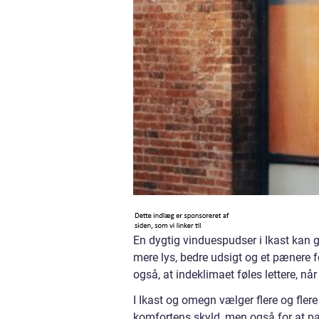
En dygtig vinduespudser i Ikast kan g
mere lys, bedre udsigt og et pænere
også, at indeklimaet føles lettere, når
I Ikast og omegn vælger flere og flere
komfortens skyld, men også for at p