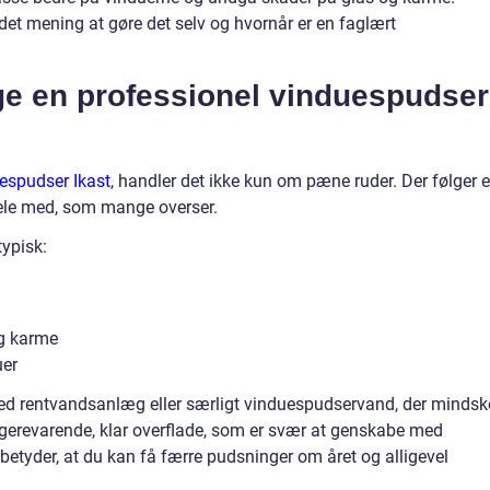
det mening at gøre det selv og hvornår er en faglært
ge en professionel vinduespudser
espudser Ikast
, handler det ikke kun om pæne ruder. Der følger 
ele med, som mange overser.
typisk:
og karme
uer
ed rentvandsanlæg eller særligt vinduespudservand, der mindsk
ængerevarende, klar overflade, som er svær at genskabe med
betyder, at du kan få færre pudsninger om året og alligevel