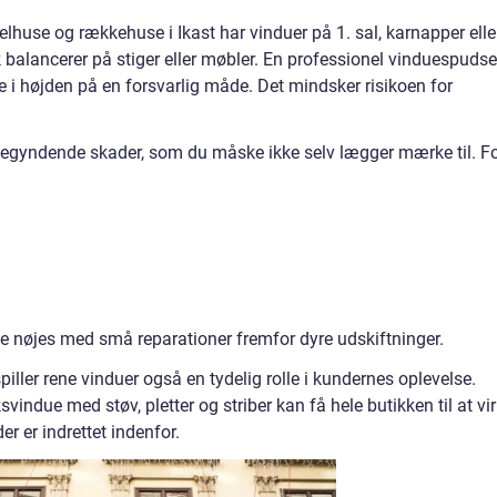
lhuse og rækkehuse i Ikast har vinduer på 1. sal, karnapper elle
lk balancerer på stiger eller møbler. En professionel vinduespudse
de i højden på en forsvarlig måde. Det mindsker risikoen for
egyndende skader, som du måske ikke selv lægger mærke til. F
te nøjes med små reparationer fremfor dyre udskiftninger.
piller rene vinduer også en tydelig rolle i kundernes oplevelse.
svindue med støv, pletter og striber kan få hele butikken til at vi
r er indrettet indenfor.