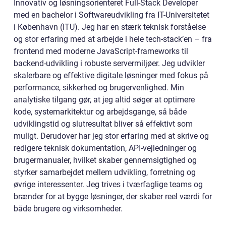
Innovativ og løsningsorienteret Full-Stack Developer
med en bachelor i Softwareudvikling fra IT-Universitetet
i København (ITU). Jeg har en stærk teknisk forståelse
og stor erfaring med at arbejde i hele tech-stack’en – fra
frontend med moderne JavaScript-frameworks til
backend-udvikling i robuste servermiljøer. Jeg udvikler
skalerbare og effektive digitale løsninger med fokus på
performance, sikkerhed og brugervenlighed. Min
analytiske tilgang gør, at jeg altid søger at optimere
kode, systemarkitektur og arbejdsgange, så både
udviklingstid og slutresultat bliver så effektivt som
muligt. Derudover har jeg stor erfaring med at skrive og
redigere teknisk dokumentation, API-vejledninger og
brugermanualer, hvilket skaber gennemsigtighed og
styrker samarbejdet mellem udvikling, forretning og
øvrige interessenter. Jeg trives i tværfaglige teams og
brænder for at bygge løsninger, der skaber reel værdi for
både brugere og virksomheder.