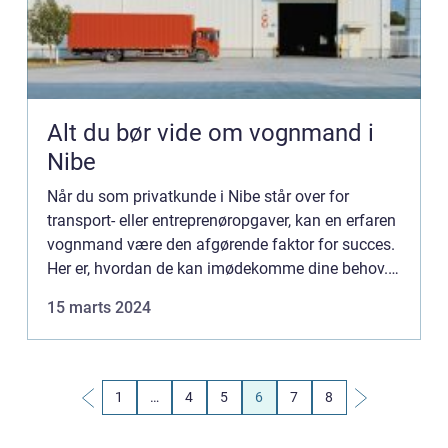
Alt du bør vide om vognmand i
Nibe
Når du som privatkunde i Nibe står over for
transport- eller entreprenøropgaver, kan en erfaren
vognmand være den afgørende faktor for succes.
Her er, hvordan de kan imødekomme dine behov.
En dygtig vognmand Nib...
15 marts 2024
1
…
4
5
6
7
8