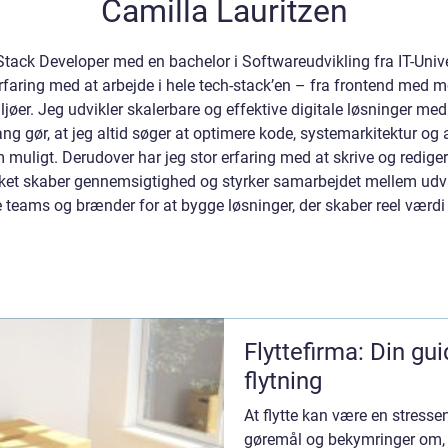
Camilla Lauritzen
-Stack Developer med en bachelor i Softwareudvikling fra IT-Univ
erfaring med at arbejde i hele tech-stack’en – fra frontend med 
ljøer. Jeg udvikler skalerbare og effektive digitale løsninger m
ang gør, at jeg altid søger at optimere kode, systemarkitektur og
om muligt. Derudover har jeg stor erfaring med at skrive og redig
lket skaber gennemsigtighed og styrker samarbejdet mellem udvik
ige teams og brænder for at bygge løsninger, der skaber reel værd
Flyttefirma: Din gui
flytning
At flytte kan være en stresse
gøremål og bekymringer om, 