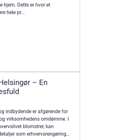
e hjem. Dette er hvor et
re hele pr...
Helsingør – En
esfuld
og indbydende er afgørende for
l og virksomhedens omdømme. I
vervslivet blomstrer, kan
detaljer som erhvervsrengøring