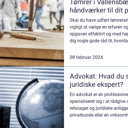
Tømrer i Vallensbæ
håndværker til dit 
Skal du have udført tømrerar
vigtigt at vælge en erfaren og
opgaven effektivt og med høj k
dig nogle gode råd til, hvorda
08 februar 2024
Advokat: Hvad du 
juridiske ekspert?
En advokat er en professionel
specialiseret sig i at rådgive
retssager og juridiske anlig
privatkunde eller en virksom
at have en pålidelig...